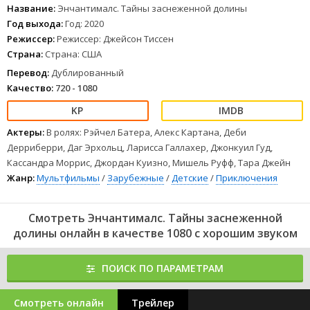
покататься на лыжах и насладиться северным сиянием, которое
Название:
Энчантималс. Тайны заснеженной долины
обещает стать самым зрелищным в истории. Но тут случается
Год выхода:
Год: 2020
кое-что неожиданное, что грозит сорвать весь праздник!
Режиссер:
Режиссер: Джейсон Тиссен
Волшебницам Энчантималс нужно срочно действовать, чтобы
Страна:
Страна: США
отыскать зверька Пристины, решить новые возникшие
проблемы и не допустить срыва чудесного праздника в долине.
Перевод:
Дублированный
1
2
3
4
5
6
7
8
Качество:
720 - 1080
Актеры:
В ролях: Рэйчел Батера, Алекс Картана, Деби
Дерриберри, Даг Эрхольц, Ларисса Галлахер, Джонкуил Гуд,
Кассандра Моррис, Джордан Куизно, Мишель Руфф, Тара Джейн
Жанр:
Мультфильмы
/
Зарубежные
/
Детские
/
Приключения
Смотреть Энчантималс. Тайны заснеженной
долины онлайн в качестве 1080 с хорошим звуком
ПОИСК ПО ПАРАМЕТРАМ
Смотреть онлайн
Трейлер