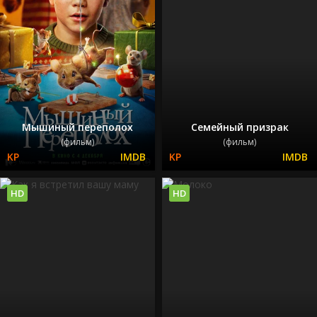
Мышиный переполох
Семейный призрак
(фильм)
(фильм)
HD
HD