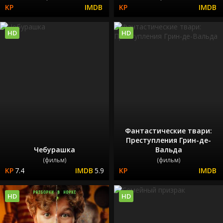
HD
HD
Фантастические твари:
Преступления Грин-де-
Чебурашка
Вальда
(фильм)
(фильм)
7.4
5.9
HD
HD