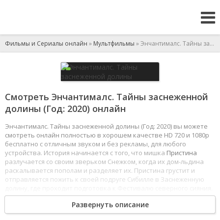
Фильмы и Сериалы онлайн
»
Мультфильмы
» Энчантималс. Тайны заснеженной долины
Смотреть Энчантималс. Тайны заснеженной
долины (Год: 2020) онлайн
Энчантималс. Тайны заснеженной долины (Год: 2020) вы можете
смотреть онлайн полностью в хорошем качестве HD 720 и 1080p
бесплатно с отличным звуком и без рекламы, для любого
устройства. История начинается с того, что мишка
Пристина
разлучается со своим зверьком Снежком, когда их дом-льдина
раскалывается пополам и разделяет их. Пристина грустит и
отправляется пожить к своей подруге Сибилле в Заснеженную
долину, где проходит подготовка к Фестивалю северного сияния.
Подруги разрабатывают план поисков потерянного зверька.
Развернуть описание
Гости со всего Эвервайлда прибывают в Заснеженную долину,
чтобы
попробовать
знаменитый горячий шоколад хаски Ханы,