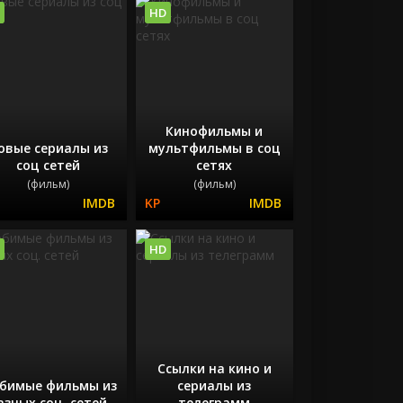
HD
Кинофильмы и
овые сериалы из
мультфильмы в соц
соц сетей
сетях
(фильм)
(фильм)
HD
Ссылки на кино и
бимые фильмы из
сериалы из
азных соц. сетей
телеграмм