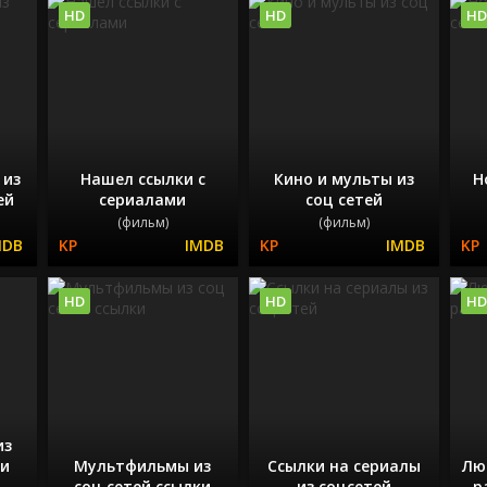
HD
HD
HD
 из
Нашел ссылки с
Кино и мульты из
Н
ей
сериалами
соц сетей
(фильм)
(фильм)
HD
HD
HD
из
ти
Мультфильмы из
Ссылки на сериалы
Лю
соц сетей ссылки
из соцсетей
р