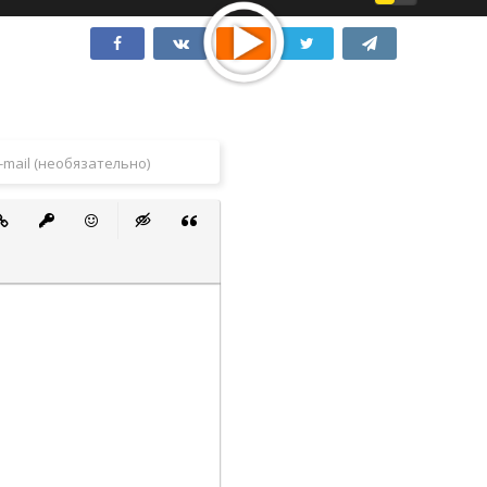
ится моей девушке
ики смотреть
 сериал один
 понравилась маме
 понравилась жене
тся моему отцу
тся сестре
вился моей супруге
вился братьям
ино
 понравилась коллегам
авился бабушке
 список
ванный список
тавить ссылку
Вставить защищенную ссылку
Вставить смайлик
Вставка скрытого текста
Вставка цитаты
огодние
ество фильма
кие онлайн
вился моему другу
ал с подругой
ики онлайн
ьм сестры
понравился другу
ьм моего дяди
ьм
авился моему брату
о с другом
о с женой