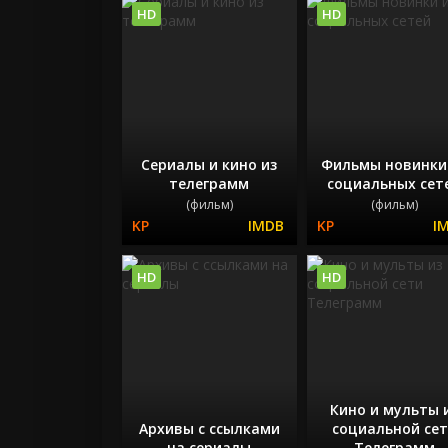
HD
HD
Сериалы и кино из
Фильмы новинки
телеграмм
социальных сет
(фильм)
(фильм)
HD
HD
Кино и мульты 
Архивы с ссылками
социальной се
на сериалы
Телеграмм