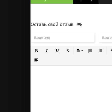
Сериал нрав
Фильмы боев
Смотрел этот
Эта картина
Эта картина
Оставь свой отзыв
Фильм нрави
Фильм нрави
Сериал понра
Фильм понра
Люблю это к
Эта картина
Сериал понр
Полужирный
Курсив
Подчеркнутый
Зачеркнутый
Выравнивание
Нумерованный
Маркиро
Вс
Фильмы нов
Хорошее кач
Вставка спойлера
Фильмы русс
Фильм понра
Смотрел сери
Фильмы боев
Любимый фил
Этот сериал 
Любимый фил
Полный фил
Сериал понр
Смотрели кин
Смотрели кин