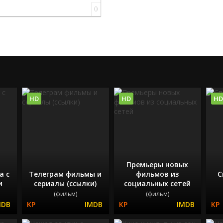
0
HD
HD
HD
Премьеры новых
а с
Телеграм фильмы и
фильмов из
С
и
сериалы (ссылки)
социальных сетей
(фильм)
(фильм)