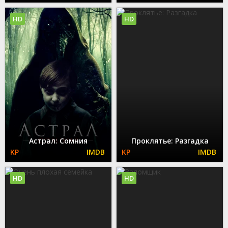
HD
HD
Астрал: Сомния
Проклятье: Разгадка
HD
HD