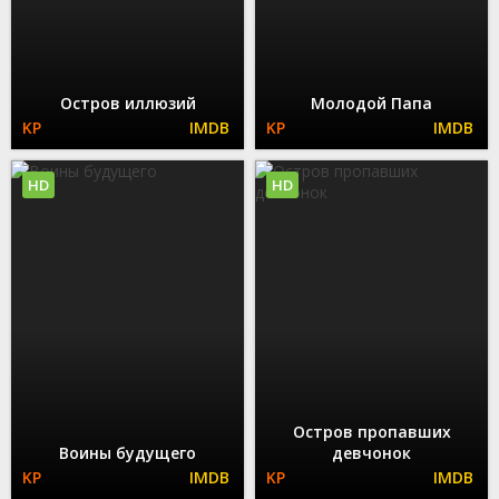
Остров иллюзий
Молодой Папа
HD
HD
Остров пропавших
Воины будущего
девчонок