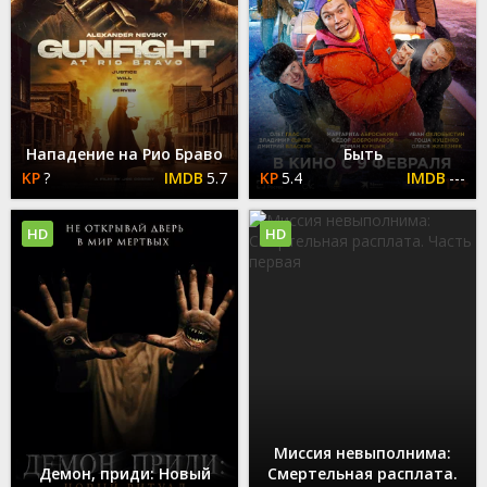
Нападение на Рио Браво
Быть
?
5.7
5.4
---
HD
HD
Миссия невыполнима:
Демон, приди: Новый
Смертельная расплата.