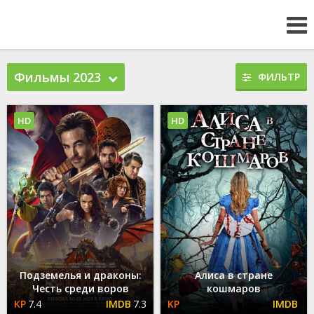
Фильмы 2023
ФИЛЬТР
HD
HD
Подземелья и драконы:
Алиса в стране
Честь среди воров
кошмаров
7.4
7.3