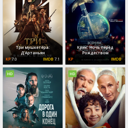
Три мушкетёра:
Крик: Ночь перед
Д’Артаньян
Рождеством
7.0
7.1
HD
HD