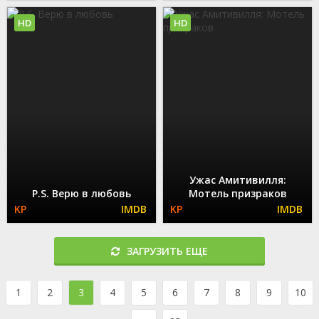
HD
HD
Ужас Амитивилля:
P.S. Верю в любовь
Мотель призраков
ЗАГРУЗИТЬ ЕЩЕ
1
2
3
4
5
6
7
8
9
10