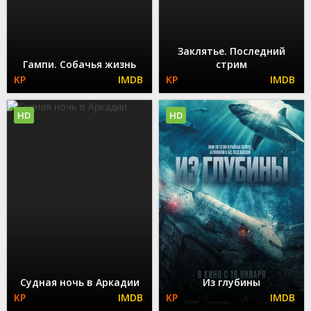
Заклятье. Последний
Гампи. Собачья жизнь
стрим
HD
HD
Судная ночь в Аркадии
Из глубины