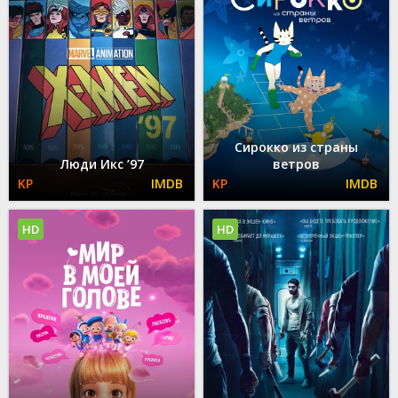
Сирокко из страны
Люди Икс ’97
ветров
HD
HD