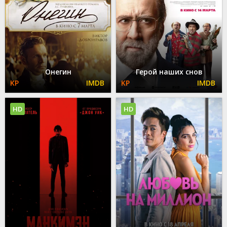
Онегин
Герой наших снов
HD
HD