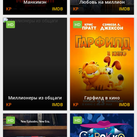
Манкимэн
Любовь на миллион
HD
HD
Миллионеры из общаги
Гарфилд в кино
HD
HD