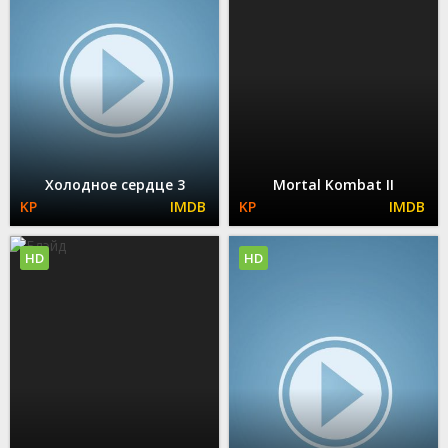
Холодное сердце 3
Mortal Kombat II
HD
HD