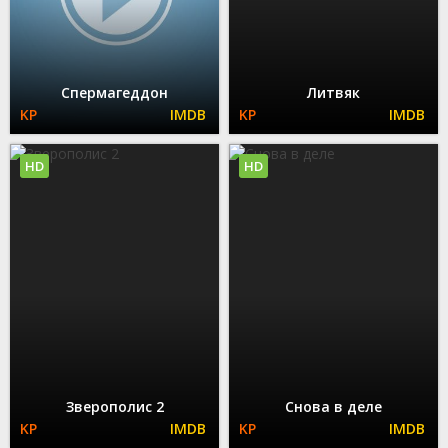
Спермагеддон
Литвяк
HD
HD
Зверополис 2
Снова в деле