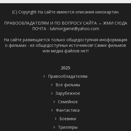
(C) Copyright На сайте имеются описания кинокартин.
ПРАВООБЛАДАТЕЛЯМ И ПО ВОПРОСУ САЙТА →
ЖМИ СЮДА
ПОЧТА - lukmorgame@yahoo.com
На сайте размещается только общедоступная иноформация
о фильмах - из общедоступных источников! Самих фильмов
или медиа файлов нет!
2025
Правообладателям
Все фильмы
Зарубежное
Семейное
Фантастика
Боевики
Триллеры