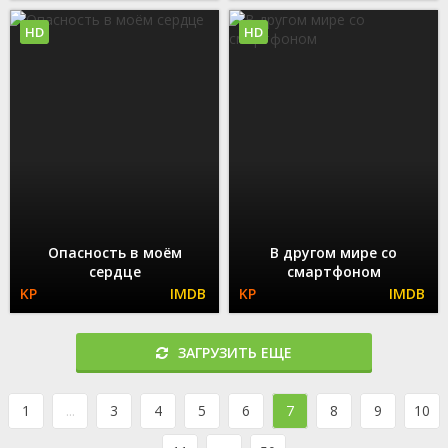
HD
HD
Опасность в моём
В другом мире со
сердце
смартфоном
ЗАГРУЗИТЬ ЕЩЕ
1
...
3
4
5
6
7
8
9
10