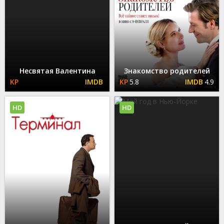
Несвятая Валентина
Знакомство родителей
5.8
4.9
HD
HD