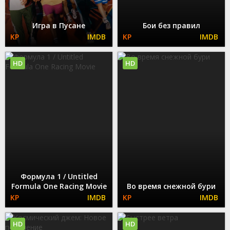
Игра в Пусане
Бои без правил
HD
HD
Формула 1 / Untitled
Formula One Racing Movie
Во время снежной бури
HD
HD