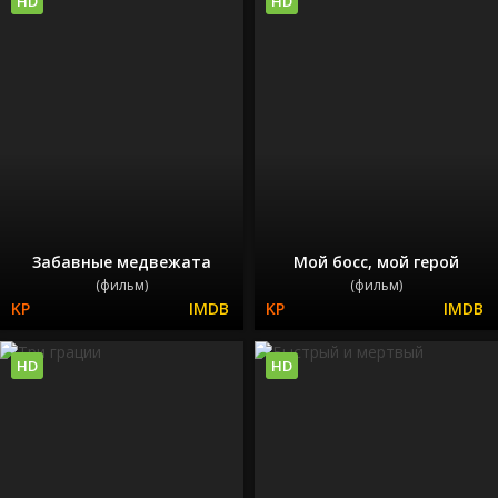
HD
HD
Забавные медвежата
Мой босс, мой герой
(фильм)
(фильм)
HD
HD