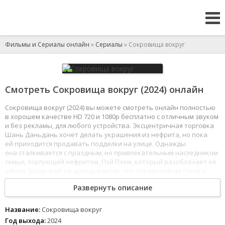
Фильмы и Сериалы онлайн
»
Сериалы
» Сокровища вокруг
Смотреть Сокровища вокруг (2024) онлайн
Сокровища вокруг (2024) вы можете смотреть онлайн полностью
в хорошем качестве HD 720 и 1080p бесплатно с отличным звуком
и без рекламы, для любого устройства. Эксцентричная торговка
Шань Даньдань хочет делать украшения из нефрита, но пока
ей приходится продавать подделки на улице. Однажды
она сталкивается с праздным, но привлекательным наследником
семьи, торгующей нефритом, Пэй Пэем, который разоблачает её
обман. Шань ещё не догадывается, что эта случайная стычка
станет только первой из многих.
Развернуть описание
1
2
3
4
5
6
7
8
Название:
Сокровища вокруг
Год выхода:
2024