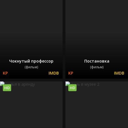
Чокнутый профессор
Постановка
(фильм)
(фильм)
HD
HD