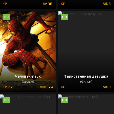
HD
HD
Человек-паук
Таинственная девушка
(фильм)
(фильм)
7.7
7.4
HD
HD