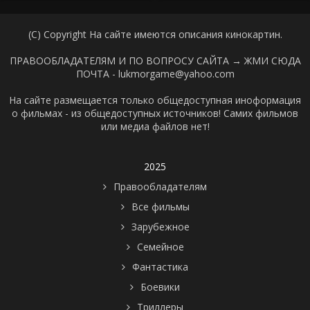
(C) Copyright На сайте имеются описания кинокартин.
ПРАВООБЛАДАТЕЛЯМ И ПО ВОПРОСУ САЙТА →
ЖМИ СЮДА
ПОЧТА - lukmorgame@yahoo.com
На сайте размещается только общедоступная иноформация
о фильмах - из общедоступных источников! Самих фильмов
или медиа файлов нет!
2025
Правообладателям
Все фильмы
Зарубежное
Семейное
Фантастика
Боевики
Триллеры