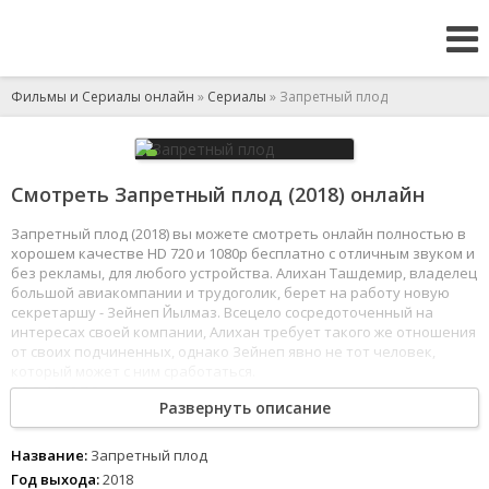
Фильмы и Сериалы онлайн
»
Сериалы
» Запретный плод
Смотреть Запретный плод (2018) онлайн
Запретный плод (2018) вы можете смотреть онлайн полностью в
хорошем качестве HD 720 и 1080p бесплатно с отличным звуком и
без рекламы, для любого устройства. Алихан Ташдемир, владелец
большой авиакомпании и трудоголик, берет на работу новую
секретаршу - Зейнеп Йылмаз. Всецело сосредоточенный на
интересах своей компании, Алихан требует такого же отношения
от своих подчиненных, однако Зейнеп явно не тот человек,
который может с ним сработаться.
1
2
3
4
5
6
7
8
Развернуть описание
Название:
Запретный плод
Год выхода:
2018