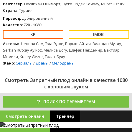
Режиссер:
Неслихан Ешилюрт, Эдже Эрдек Кочолу, Murat Öztürk
Страна:
Турция
Перевод:
Дублированный
Качество:
720 - 1080
Актеры:
Шеввал Сам, Эда Эдже, Барыш Айтач, Вильдан Мутлу,
Serkan Rutkay Ayiköz, Мелиса Догу, Шафак Пекдемир, Бахтияр
Мемили, Kuzey Gezer, Талат Булут
Жанр:
Сериалы
/
Драмы
/
Мелодрамы
Смотреть Запретный плод онлайн в качестве 1080
с хорошим звуком
ПОИСК ПО ПАРАМЕТРАМ
Смотреть онлайн
Трейлер