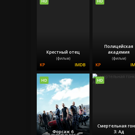
HD
HD
Полицейская
Крестный отец
академия
(фильм)
(фильм)
HD
HD
Смертельная го
Форсаж 6
3: Ад