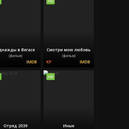
HD
днажды в Вегасе
Смотри мою любовь
(фильм)
(фильм)
HD
Отряд 2039
Иные