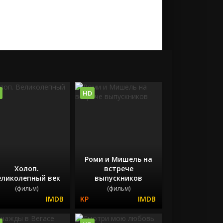
HD
Роми и Мишель на
Холоп.
встрече
еликолепный век
выпускников
(фильм)
(фильм)