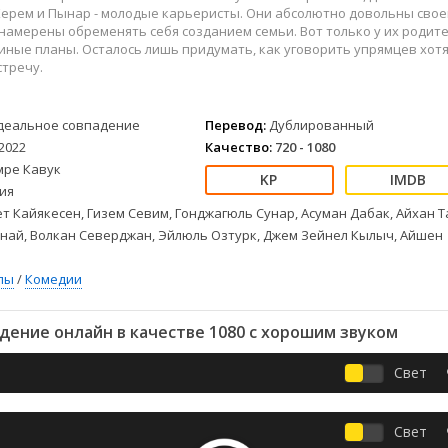
Детективы
2023
Семейные
Керем и Пынар - молодые карьеристы. Они абсолютно довольны свое
Детские
2022
Спорт
намерены обременять себя созданием семьи. Вот только у их родит
ные планы. Осталось лишь придумать, как уговорить упрямцев хот
Драмы
2021
Триллеры
стречу.
Комедии
Ужасы
Русские
Фантастика
деальное совпадение
Перевод:
Дублированный
СССР
Фэнтези
2022
Качество:
720 - 1080
ые
Зарубежные
мре Кавук
Фильмы из соцетей
ия
т Кайякесен, Гизем Севим, Гонджагюль Сунар, Асуман Дабак, Айхан Т
най, Волкан Северджан, Эйлюль Озтурк, Джем Зейнел Кылыч, Айшен
лы
/
Комедии
ение онлайн в качестве 1080 с хорошим звуком
Свет
Свет