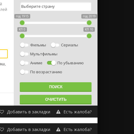
й
елей
я
год 1915
год 2019
КП 0
КП 10
Фильмы
Сериалы
Мультфильмы
Аниме
По убыванию
аш,
По возрастанию
Добавить в закладки
Есть жалоба?
Добавить в закладки
Есть жалоба?