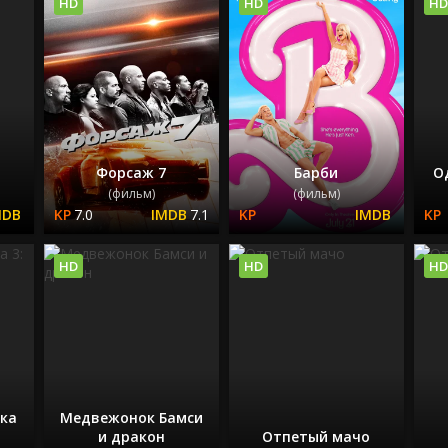
HD
HD
HD
Форсаж 7
Барби
О
(фильм)
(фильм)
7.0
7.1
HD
HD
HD
нка
Медвежонок Бамси
и дракон
Отпетый мачо