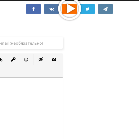
 список
ванный список
тавить ссылку
Вставить защищенную ссылку
Вставить смайлик
Вставка скрытого текста
Вставка цитаты