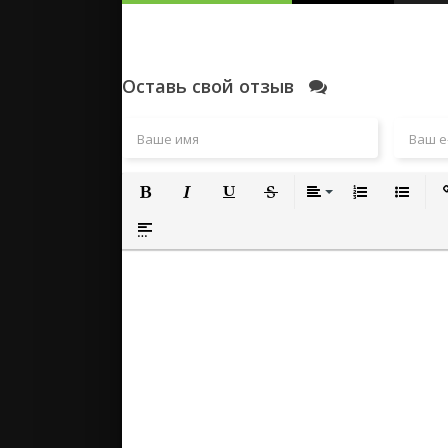
Оставь свой отзыв
Полужирный
Курсив
Подчеркнутый
Зачеркнутый
Выравнивание
Нумерованный
Маркиро
Вс
Вставка спойлера