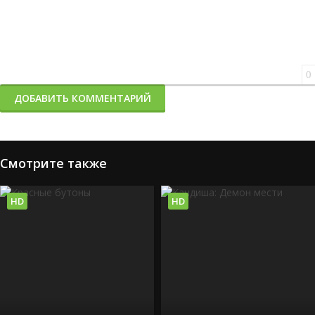
0
ДОБАВИТЬ КОММЕНТАРИЙ
Смотрите также
HD
HD