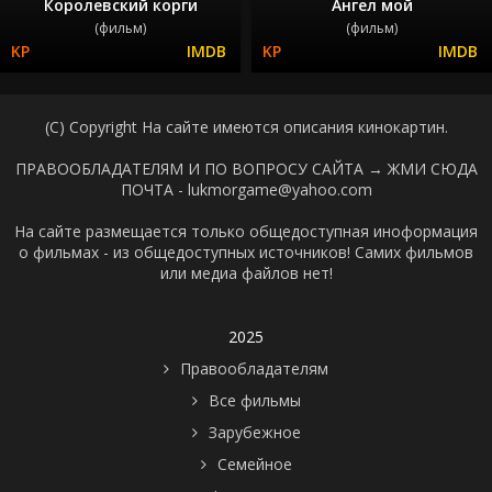
Королевский корги
Ангел мой
(фильм)
(фильм)
(C) Copyright На сайте имеются описания кинокартин.
ПРАВООБЛАДАТЕЛЯМ И ПО ВОПРОСУ САЙТА →
ЖМИ СЮДА
ПОЧТА - lukmorgame@yahoo.com
На сайте размещается только общедоступная иноформация
о фильмах - из общедоступных источников! Самих фильмов
или медиа файлов нет!
2025
Правообладателям
Все фильмы
Зарубежное
Семейное