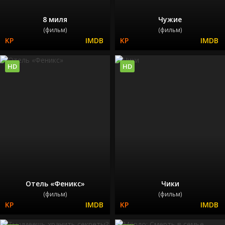
8 миля
Чужие
(фильм)
(фильм)
HD
HD
Отель «Феникс»
Чики
(фильм)
(фильм)