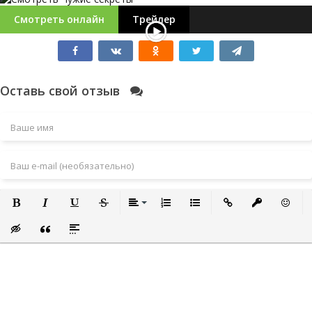
Смотреть онлайн
Трейлер
Оставь свой отзыв
Полужирный
Курсив
Подчеркнутый
Зачеркнутый
Выравнивание
Нумерованный список
Маркированный список
Вставить ссылку
Вставить за
Встави
Вставка скрытого текста
Вставка цитаты
Вставка спойлера