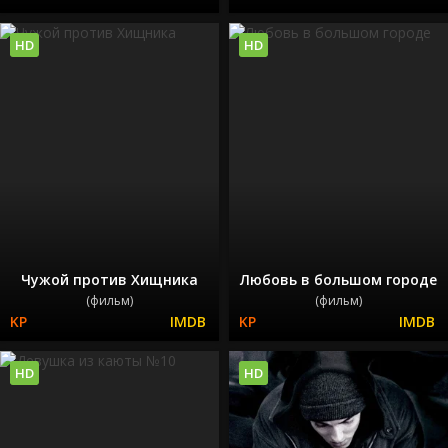
HD
HD
Чужой против Хищника
Любовь в большом городе
(фильм)
(фильм)
HD
HD