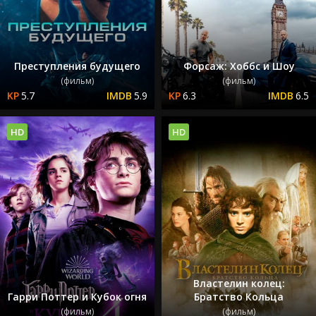
Преступления будущего
Форсаж: Хоббс и Шоу
(фильм)
(фильм)
5.7
5.9
6.3
6.5
HD
HD
Властелин колец:
Гарри Поттер и Кубок огня
Братство Кольца
(фильм)
(фильм)