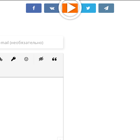
 список
ванный список
тавить ссылку
Вставить защищенную ссылку
Вставить смайлик
Вставка скрытого текста
Вставка цитаты