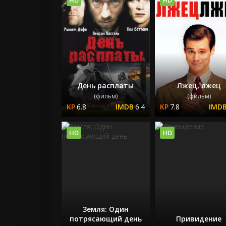
День расплаты
Лжец, лжец
(фильм)
(фильм)
6.8
6.4
7.8
HD
HD
Земля: Один
потрясающий день
Привидение