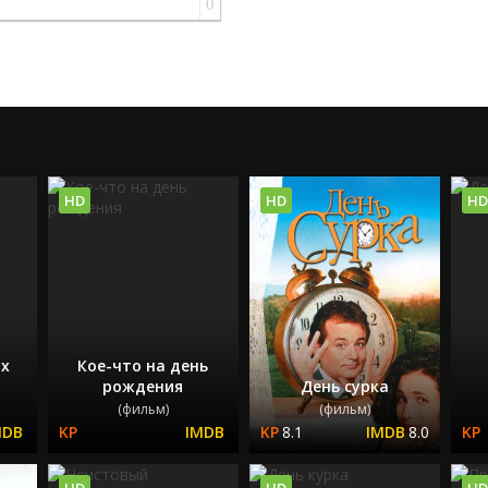
0
HD
HD
HD
х
Кое-что на день
рождения
День сурка
(фильм)
(фильм)
8.1
8.0
HD
HD
HD