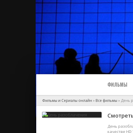
ФИЛЬМЫ
Фильмы и Сериалы онлайн
»
Все фильмы
» День 
Все
Смотреть
2024
День разобла
качестве HD 