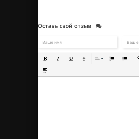
Оставь свой отзыв
Полужирный
Курсив
Подчеркнутый
Зачеркнутый
Выравнивание
Нумерованный
Маркиро
Вс
Вставка спойлера