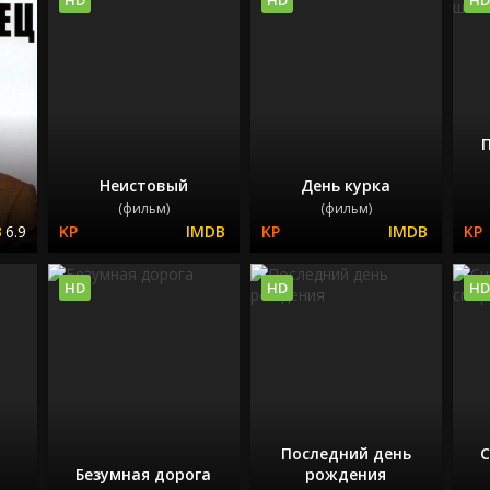
Неистовый
День курка
(фильм)
(фильм)
6.9
HD
HD
HD
Последний день
С
Безумная дорога
рождения