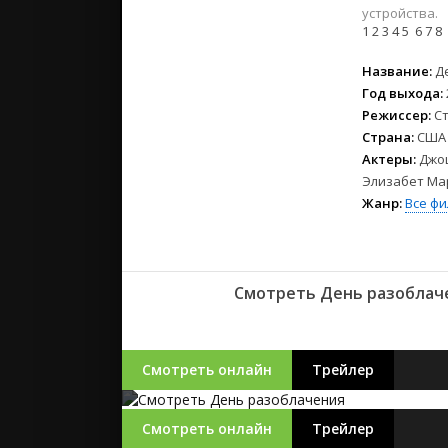
2023
устройства.
2022
1
2
3
4
5
6
7
8
2021
Название:
Д
Год выхода:
Русские
Режиссер:
С
СССР
Страна:
США
Зарубежн
Актеры:
Джош
Элизабет Мар
Жанр:
Все ф
Смотреть День разоблаче
Смотреть онлайн
Трейлер
Смотреть онлайн
Трейлер