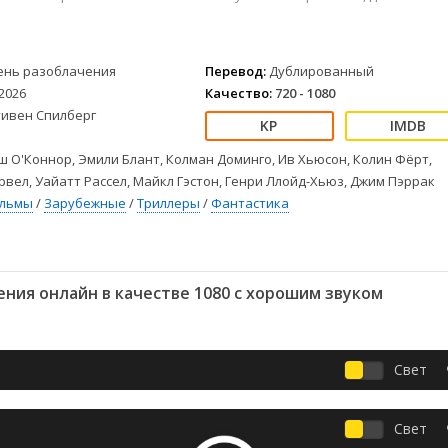
Детективы
2023
Семейные
Детские
2022
Спорт
Драмы
2021
Триллеры
ень разоблачения
Перевод:
Дублированный
Комедии
Ужасы
2026
Качество:
720 - 1080
Русские
Фантастика
тивен Спилберг
СССР
Фэнтези
ые
Зарубежные
 О'Коннор, Эмили Блант, Колман Доминго, Ив Хьюсон, Колин Фёрт,
вел, Уайатт Рассел, Майкл Гэстон, Генри Ллойд-Хьюз, Джим Пэррак
Фильмы из соцетей
ильмы
/
Зарубежные
/
Триллеры
/
Фантастика
ния онлайн в качестве 1080 с хорошим звуком
Свет
Свет