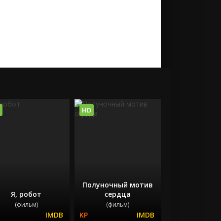
HD
Полуночный мотив
Я, робот
сердца
(фильм)
(фильм)