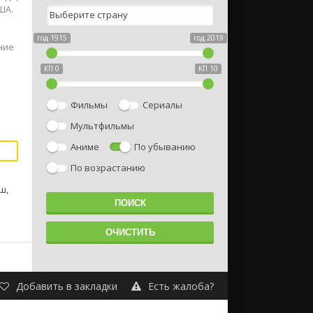
ША.
я
год 1915
год 2019
ние
КП 0
КП 10
Фильмы
Сериалы
Мультфильмы
Аниме
По убыванию
По возрастанию
ш,
Добавить в закладки
Есть жалоба?