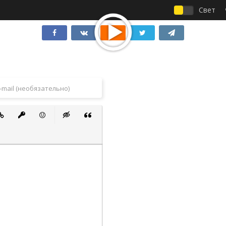
Свет
 список
ванный список
тавить ссылку
Вставить защищенную ссылку
Вставить смайлик
Вставка скрытого текста
Вставка цитаты