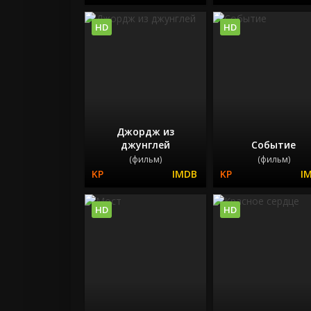
HD
HD
Джордж из
джунглей
Событие
(фильм)
(фильм)
HD
HD