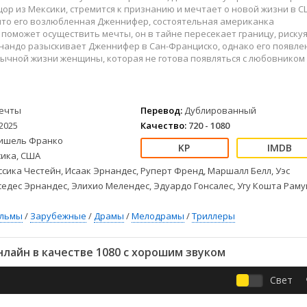
Детективы
2023
Семейные
ор из Мексики, стремится к признанию и мечтает о новой жизни в С
Детские
2022
Спорт
что его возлюбленная Дженнифер, состоятельная американка
 поможет осуществить мечты, он в тайне пересекает границу, риску
Драмы
2021
Триллеры
нандо разыскивает Дженнифер в Сан-Франциско, однако его появле
Комедии
Ужасы
ычной жизни женщины, которая не готова появляться с любовником
Русские
Фантастика
СССР
Фэнтези
ые
Зарубежные
ечты
Перевод:
Дублированный
2025
Качество:
720 - 1080
Фильмы из соцетей
ишель Франко
ика, США
сика Честейн, Исаак Эрнандес, Руперт Френд, Маршалл Белл, Уэс
едес Эрнандес, Элихио Мелендес, Эдуардо Гонсалес, Угу Кошта Раму
ильмы
/
Зарубежные
/
Драмы
/
Мелодрамы
/
Триллеры
лайн в качестве 1080 с хорошим звуком
Свет