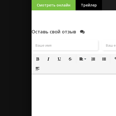
Смотреть онлайн
Трейлер
Оставь свой отзыв
Полужирный
Курсив
Подчеркнутый
Зачеркнутый
Выравнивание
Нумерованный
Маркиро
Вс
Вставка спойлера