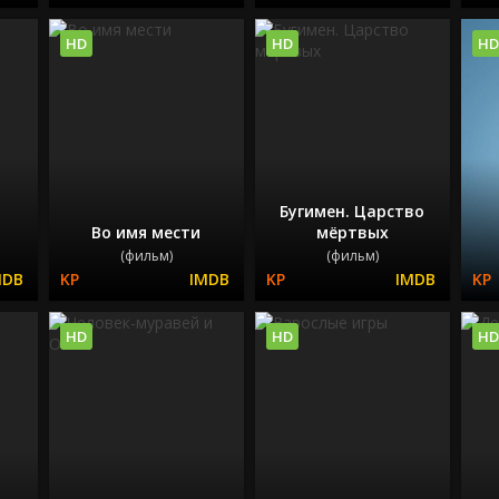
HD
HD
HD
Бугимен. Царство
Во имя мести
мёртвых
(фильм)
(фильм)
HD
HD
HD