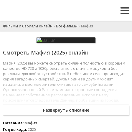
Фильмы и Сериалы онлайн
»
Все фильмы
» Мафия
Смотреть Мафия (2025) онлайн
Мафия (2025) вы можете смотреть онлайн полностью в хорошем
качестве HD 720 и 1080p бесплатно с отличным звуком и без
рекламы, для любого устройства. В небольшом селе происходит
серия загадочных смертей. Друзья один за другим уходят
из жизни, а местные жители считают это самоубийствами.
Однако участковый Рахым замечает странные совпадения
и начинает собственное расследование. Вскоре к нему
присоединяется следователь Данияр, прибывший из города.
Вместе они выходят на след жестокого серийного убийцы.
Развернуть описание
1
2
3
4
5
6
7
8
Название:
Мафия
Год выхода:
2025