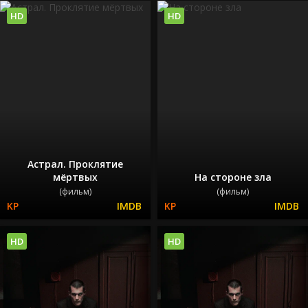
HD
HD
Астрал. Проклятие
мёртвых
На стороне зла
(фильм)
(фильм)
HD
HD