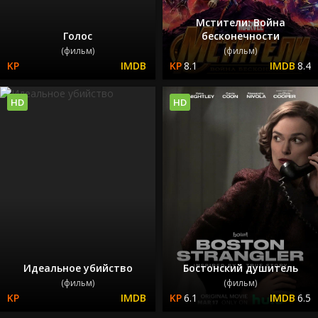
Мстители: Война
Голос
бесконечности
(фильм)
(фильм)
8.1
8.4
HD
HD
Идеальное убийство
Бостонский душитель
(фильм)
(фильм)
6.1
6.5