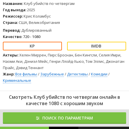
в стороне и решает заняться расследованием.
Название:
Клуб убийств по четвергам
1
2
3
4
5
6
7
8
Год выхода:
2025
Режиссер:
Крис Коламбус
Страна:
США, Великобритания
Перевод:
Дублированный
Качество:
720 - 1080
Актеры:
Хелен Миррен, Пирс Броснан, Бен Кингсли, Селия Имри,
Наоми Аки, Дэниэл Мейс, Генри Ллойд-Хьюз, Том Эллис, Джонатан
Прайс, Дэвид Теннант
Жанр:
Все фильмы
/
Зарубежные
/
Детективы
/
Комедии
/
Криминальные
Смотреть Клуб убийств по четвергам онлайн в
качестве 1080 с хорошим звуком
ПОИСК ПО ПАРАМЕТРАМ