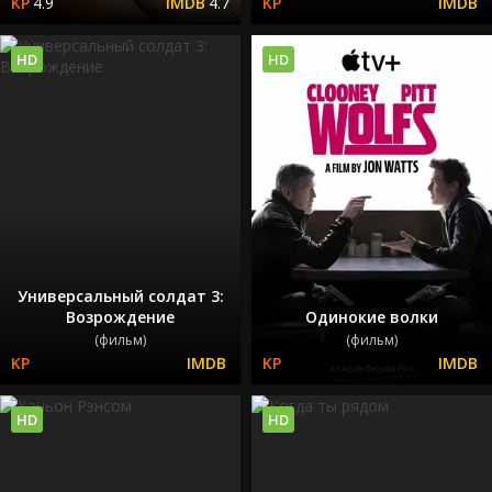
4.9
4.7
HD
HD
Универсальный солдат 3:
Возрождение
Одинокие волки
(фильм)
(фильм)
HD
HD