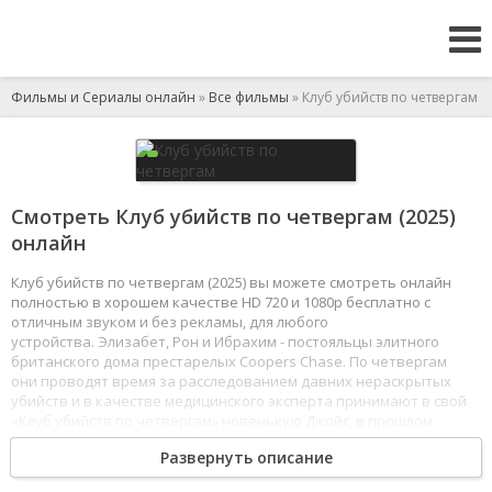
Фильмы и Сериалы онлайн
»
Все фильмы
» Клуб убийств по четвергам
Смотреть Клуб убийств по четвергам (2025)
онлайн
Клуб убийств по четвергам (2025) вы можете смотреть онлайн
полностью в хорошем качестве HD 720 и 1080p бесплатно с
отличным звуком и без рекламы, для любого
устройства. Элизабет, Рон и Ибрахим - постояльцы элитного
британского дома престарелых Coopers Chase. По четвергам
они проводят время за расследованием давних нераскрытых
убийств и в качестве медицинского эксперта принимают в свой
«Клуб убийств по четвергам» новенькую Джойс, в прошлом
медсестру. Когда одного из владельцев заведения убивают,
Развернуть описание
и существование Coopers Chase оказывается под угрозой,
компания неугомонных пенсионеров не может оставаться