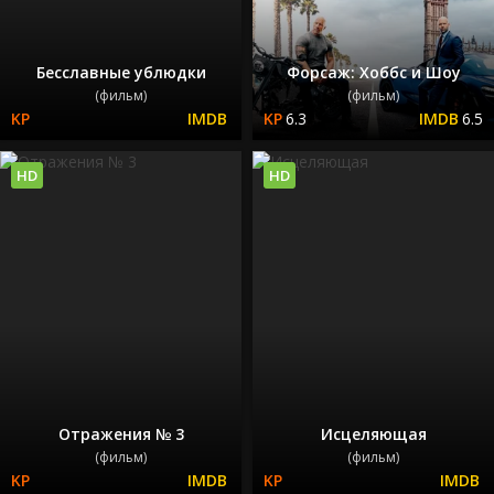
Бесславные ублюдки
Форсаж: Хоббс и Шоу
(фильм)
(фильм)
6.3
6.5
HD
HD
Отражения № 3
Исцеляющая
(фильм)
(фильм)