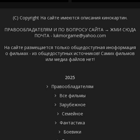
(C) Copyright На сайте имеются описания кинокартин.
ПРАВООБЛАДАТЕЛЯМ И ПО ВОПРОСУ САЙТА →
ЖМИ СЮДА
ПОЧТА - lukmorgame@yahoo.com
На сайте размещается только общедоступная иноформация
о фильмах - из общедоступных источников! Самих фильмов
или медиа файлов нет!
2025
Правообладателям
Все фильмы
Зарубежное
Семейное
Фантастика
Боевики