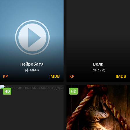
Нейробатя
Волк
(фильм)
(фильм)
HD
HD