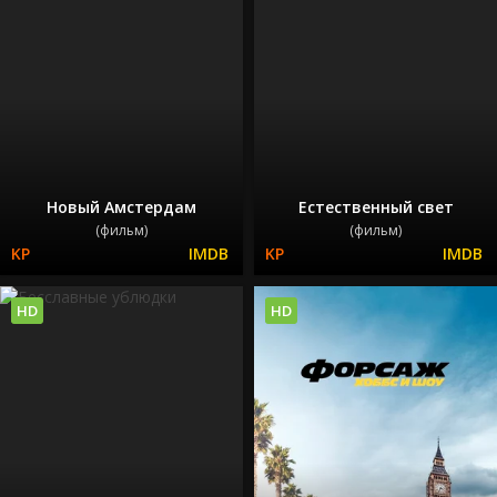
Новый Амстердам
Естественный свет
(фильм)
(фильм)
HD
HD