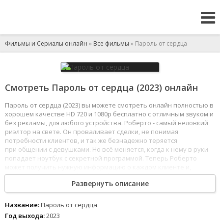
Фильмы и Сериалы онлайн
»
Все фильмы
» Пароль от сердца
Смотреть Пароль от сердца (2023) онлайн
Пароль от сердца (2023) вы можете смотреть онлайн полностью в
хорошем качестве HD 720 и 1080p бесплатно с отличным звуком и
без рекламы, для любого устройства. Роберто - самый неловкий
риэлтор на свете. Он проваливает сделки, не понимая
потребности клиентов, и так же безнадежно теряется
при общении с девушками. Но всё меняется, когда к нему в руки
попадает ноутбук с секретной программой. Теперь Роберто
может получить нужную информацию о каждом клиенте и,
главное, о своей новой знакомой Саре. Из неудачника он в
Развернуть описание
одночасье превращается в звезду продаж и мастера
обольщения.
1
2
3
4
5
6
7
8
Название:
Пароль от сердца
Год выхода:
2023