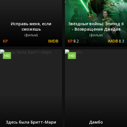
Исправь меня, если
Звёздные войны: Эпизод 6
сможешь
- Возвращение Джедая
(фильм)
(фильм)
8.2
8.3
HD
HD
Здесь была Бритт-Мари
Дамбо