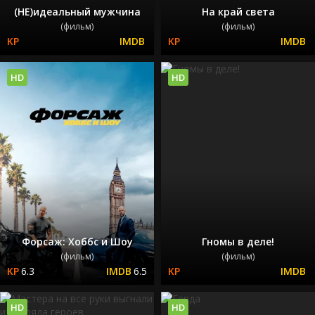
(НЕ)идеальный мужчина
На край света
(фильм)
(фильм)
HD
HD
Форсаж: Хоббс и Шоу
Гномы в деле!
(фильм)
(фильм)
6.3
6.5
HD
HD