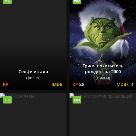
HD
HD
Гринч похититель
Селфи из ада
рождества 2000
(фильм)
(фильм)
6.8
6.3
HD
HD