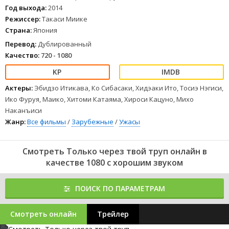
1
2
3
4
5
6
7
8
Год выхода:
2014
Режиссер:
Такаси Миике
Страна:
Япония
Перевод:
Дублированный
Качество:
720 - 1080
Актеры:
Эбидзо Итикава, Ко Сибасаки, Хидэаки Ито, Тосиэ Нэгиси,
Ико Фуруя, Маико, Хитоми Катаяма, Хироси Кацуно, Михо
Наканъиси
Жанр:
Все фильмы
/
Зарубежные
/
Ужасы
Смотреть Только через твой труп онлайн в
качестве 1080 с хорошим звуком
ПОИСК ПО ПАРАМЕТРАМ
Смотреть онлайн
Трейлер