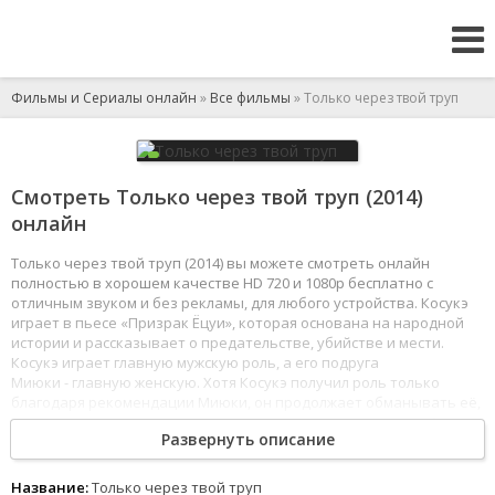
Фильмы и Сериалы онлайн
»
Все фильмы
» Только через твой труп
Смотреть Только через твой труп (2014)
онлайн
Только через твой труп (2014) вы можете смотреть онлайн
полностью в хорошем качестве HD 720 и 1080p бесплатно с
отличным звуком и без рекламы, для любого устройства. Косукэ
играет в пьесе «Призрак Ёцуи», которая основана на народной
истории и рассказывает о предательстве, убийстве и мести.
Косукэ играет главную мужскую роль, а его подруга
Миюки - главную женскую. Хотя Косукэ получил роль только
благодаря рекомендации Миюки, он продолжает обманывать её,
крутя интрижки с другими актрисами, участвующими в этой
Развернуть описание
же постановке. И чем глубже актёры вникают в образы своих
героев, тем тоньше становится грань между фантазией
и реальностью.
Название:
Только через твой труп