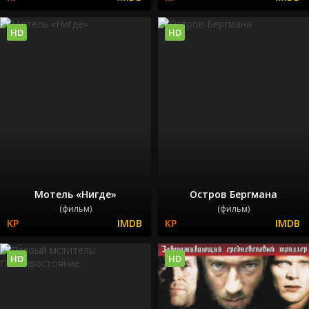
HD
HD
Мотель «Нигде»
Остров Бергмана
(фильм)
(фильм)
HD
HD