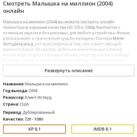
Смотреть Малышка на миллион (2004)
онлайн
Малышка на миллион (2004) вы можете смотреть онлайн
полностью в хорошем качестве HD 720 и 1080p бесплатно с
отличным звуком и без рекламы, для любого устройства. Фильм
рассказывает о трагической судьбе женщины-боксера
Мэгги
Фитцджеральд
, которая уверена в том, что станет звездой
женского бокса. Ей удалось добиться значительных успехов
в этом виде спорта благодаря своему упорству и воле к победе.
В этом и огромная заслуга пожилого тренера, бывшего бойца,
который получил в лице Мэгги лучшего в своей жизни
Развернуть описание
воспитанника.
Между
ними возникли крепкие, почти семейные,
отношения, которые не получили развития из-за трагического
случая, произошедшего на ринге. Мэгги получила перелом
Название:
Малышка на миллион
шейного позвонка. У ее тренера сложный выбор — помочь
Мэгги
Год выхода:
2004
уйти из жизни, как она этого хочет, или помочь ей бороться
Режиссер:
Клинт Иствуд
за жизнь.
Страна:
США
1
2
3
4
5
6
7
8
Перевод:
Дублированный
Качество:
720 - 1080
8.1
8.1