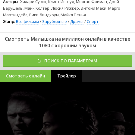
Актеры:
Хилари Суэнк, Клинт Иствуд, Морган Фриман, Джей
Барушель, Майк Колтер, Люсия Рижкер, Энтони Маки, Марго
Мартиндейл, Рики Линдхоум, Майкл Пенья
Жанр:
Все фильмы
/
Зарубежные
/
Драмы
/
Спорт
Смотреть Малышка на миллион онлайн в качестве
1080 с хорошим звуком
ПОИСК ПО ПАРАМЕТРАМ
Смотреть онлайн
Трейлер