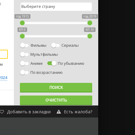
й
год 1915
год 2019
КП 0
КП 10
Фильмы
Сериалы
Мультфильмы
Аниме
По убыванию
им
По возрастанию
2024
Добавить в закладки
Есть жалоба?