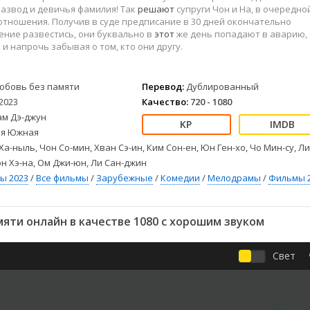
Детективы
2023
Семейные
Развод и девичья фамилия! Так
решают
супруги Чон и На, в очередно
Детские
2022
Спорт
отношения. Получив в суде предписание в 30 дней окончательно
ение развестись, они буквально в
этот
же день попадают в аварию,
Драмы
2021
Триллеры
 и напрочь забывая о том, кто они другу.
Комедии
Ужасы
Русские
Фантастика
юбовь без памяти
Перевод:
Дублированный
СССР
Фэнтези
2023
Качество:
720 - 1080
ые
Зарубежные
ам Дэ-джун
Фильмы из соцетей
я Южная
Ха-ныль, Чон Со-мин, Хван Сэ-ин, Ким Сон-ен, Юн Ген-хо, Чо Мин-су, Л
он Хэ-на, Ом Джи-юн, Ли Сан-джин
ы 2023
/
Все фильмы
/
Зарубежные
/
Комедии
/
Мелодрамы
/
Фильмы 
яти онлайн в качестве 1080 с хорошим звуком
Свет