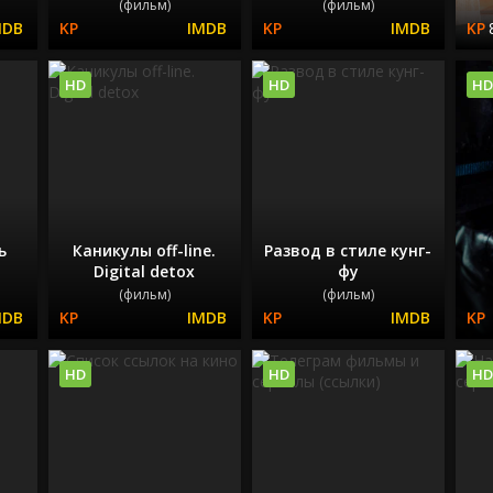
(фильм)
(фильм)
HD
HD
HD
ь
Каникулы off-line.
Развод в стиле кунг-
Digital detox
фу
(фильм)
(фильм)
HD
HD
HD