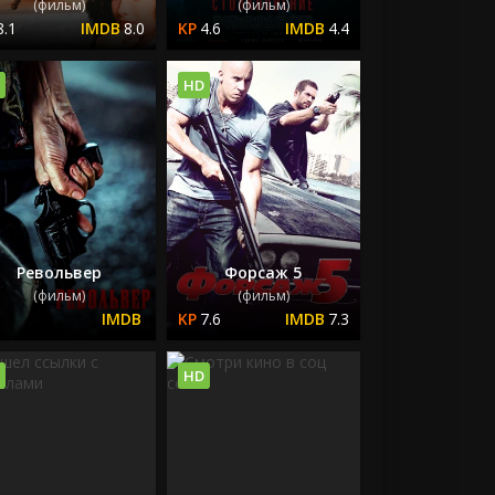
(фильм)
(фильм)
8.1
8.0
4.6
4.4
HD
Револьвер
Форсаж 5
(фильм)
(фильм)
7.6
7.3
HD