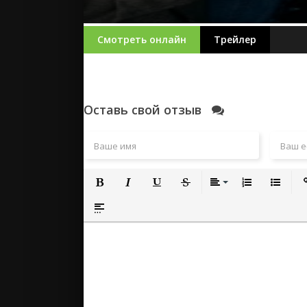
Смотреть онлайн
Трейлер
Оставь свой отзыв
Полужирный
Курсив
Подчеркнутый
Зачеркнутый
Выравнивание
Нумерованный
Маркиро
Вс
Вставка спойлера