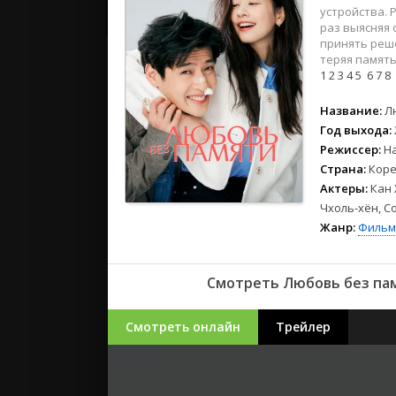
2023
устройства. 
2022
раз выясняя 
принять реш
2021
теряя память
1
2
3
4
5
6
7
8
Русские
Название:
Л
СССР
Год выхода:
Зарубежн
Режиссер:
Н
Страна:
Коре
Актеры:
Кан 
Чхоль-хён, С
Жанр:
Фильм
Смотреть Любовь без пам
Смотреть онлайн
Трейлер