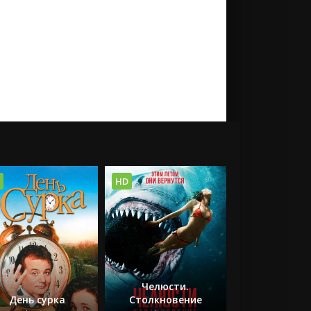
HD
Челюсти.
День сурка
Столкновение