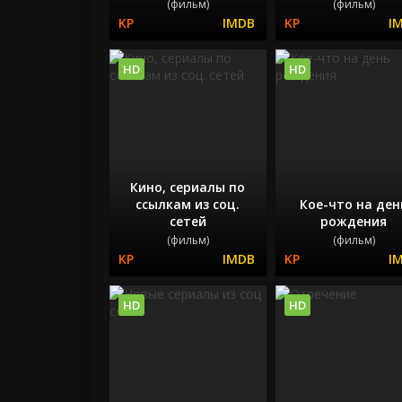
(фильм)
(фильм)
HD
HD
Кино, сериалы по
ссылкам из соц.
Кое-что на ден
сетей
рождения
(фильм)
(фильм)
HD
HD