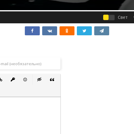
Свет
 список
ванный список
тавить ссылку
Вставить защищенную ссылку
Вставить смайлик
Вставка скрытого текста
Вставка цитаты