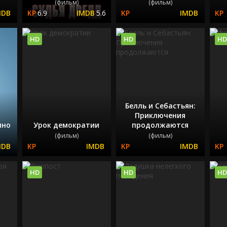
(фильм)
(фильм)
6.9
5.6
HD
HD
HD
Белль и Себастьян:
Приключения
ино
Урок демократии
продолжаются
(фильм)
(фильм)
HD
HD
HD