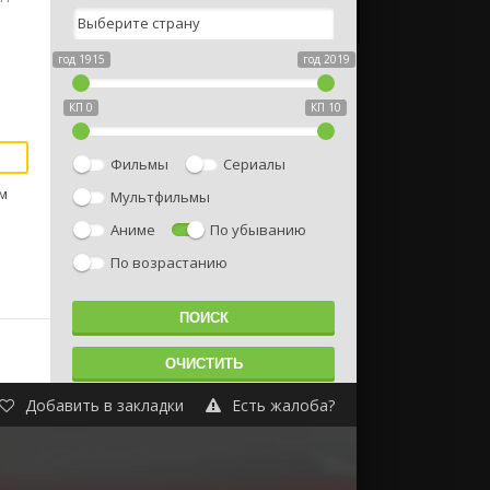
год 1915
год 2019
КП 0
КП 10
Фильмы
Сериалы
м
Мультфильмы
Аниме
По убыванию
По возрастанию
Добавить в закладки
Есть жалоба?