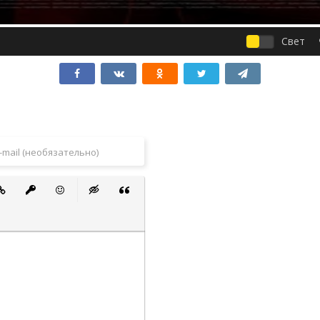
Свет
 список
ванный список
тавить ссылку
Вставить защищенную ссылку
Вставить смайлик
Вставка скрытого текста
Вставка цитаты