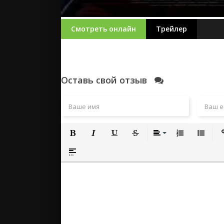
Смотреть онлайн
Трейлер
Оставь свой отзыв
Полужирный
Курсив
Подчеркнутый
Зачеркнутый
Выравнивание
Нумерованный
Маркиро
Вс
Вставка спойлера