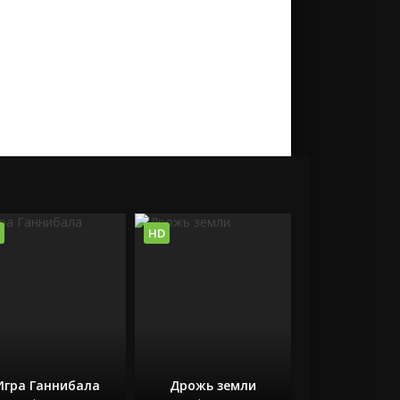
HD
Игра Ганнибала
Дрожь земли