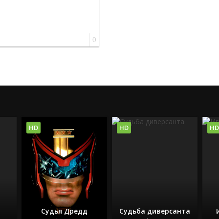
0
HD
HD
HD
Судья Дредд
Судьба диверсанта