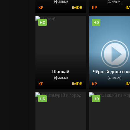
(фильм)
(фильм)
HD
HD
Шанхай
Чёрный двор в к
(фильм)
(фильм)
HD
HD