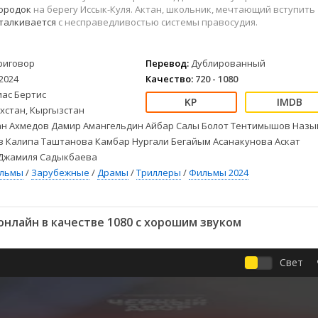
Детективы
2023
Семейные
ородок
на берегу Иссык-Куля. Актан, школьник, мечтающий вступить
Детские
2022
Спорт
талкивается
с несправедливостью системы правосудия.
Драмы
2021
Триллеры
Комедии
Ужасы
риговор
Перевод:
Дублированный
Русские
Фантастика
2024
Качество:
720 - 1080
СССР
Фэнтези
иас Бертис
хстан, Кыргызстан
ые
Зарубежные
ан Ахмедов Дамир Амангельдин Айбар Салы Болот Тентимышов Назы
Фильмы из соцетей
 Калипа Таштанова Камбар Нургали Бегайым Асанакунова Аскат
Джамиля Садыкбаева
ильмы
/
Зарубежные
/
Драмы
/
Триллеры
/
Фильмы 2024
нлайн в качестве 1080 с хорошим звуком
Свет