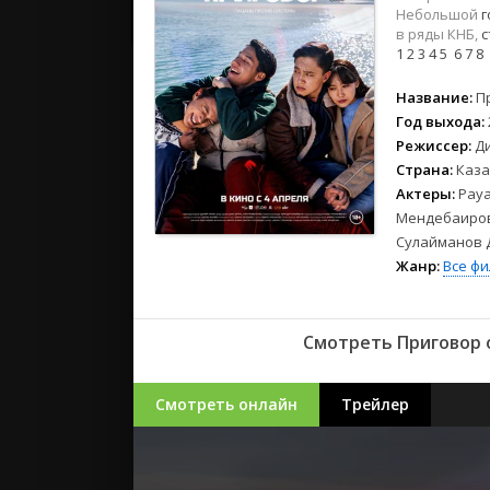
2023
Небольшой
г
2022
в ряды КНБ,
с
1
2
3
4
5
6
7
8
2021
Название:
П
Русские
Год выхода:
СССР
Режиссер:
Д
Страна:
Каза
Зарубежн
Актеры:
Рау
Мендебаиров
Сулайманов 
Жанр:
Все ф
Смотреть Приговор о
Смотреть онлайн
Трейлер