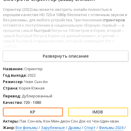
Спринтер (2022) вы можете смотреть онлайн полностью в
хорошем качестве HD 720 и 1080p бесплатно с отличным звуком и
без рекламы, для любого устройства. Три поколения
спринтеров
готовятся к поступлению в национальную сборную: первый — в
прошлом самый
быстрый
бегун на 100 метров в Корее, второй –
самый быстрый бегун в Корее на данный момент, и третий —
самый быстрый старшеклассник, который совмещает бег с
учебой.
1
2
3
4
5
6
7
8
Развернуть описание
Название:
Спринтер
Год выхода:
2022
Режиссер:
Чхве Сын-ён
Страна:
Корея Южная
Перевод:
Дублированный
Качество:
720 - 1080
Актеры:
Пак Сон-иль Кон Мин-джон Сон Док-хо Чон Щин-хван
Жанр:
Все фильмы
/
Зарубежные
/
Драмы
/
Спорт
/
Фильмы 2024
/