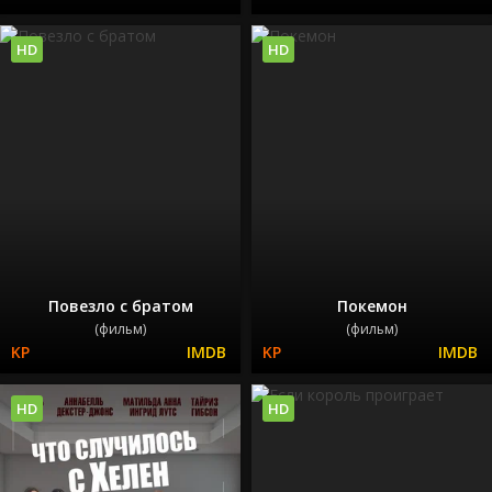
HD
HD
Повезло с братом
Покемон
(фильм)
(фильм)
HD
HD