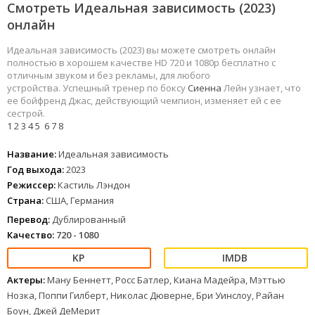
Смотреть Идеальная зависимость (2023)
онлайн
Идеальная зависимость (2023) вы можете смотреть онлайн
полностью в хорошем качестве HD 720 и 1080p бесплатно с
отличным звуком и без рекламы, для любого
устройства. Успешный тренер по боксу
Сиенна
Лейн узнает, что
ее бойфренд Джас, действующий чемпион, изменяет ей с ее
сестрой.
1
2
3
4
5
6
7
8
Название:
Идеальная зависимость
Год выхода:
2023
Режиссер:
Кастиль Лэндон
Страна:
США, Германия
Перевод:
Дублированный
Качество:
720 - 1080
Актеры:
Ману Беннетт, Росс Батлер, Киана Мадейра, Мэттью
Нозка, Поппи Гилберт, Николас Дюверне, Бри Уинслоу, Райан
Боун, Джей ДеМерит