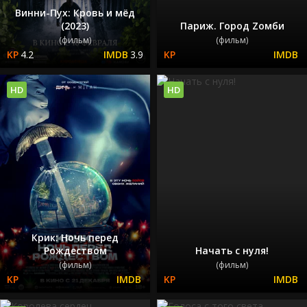
Винни-Пух: Кровь и мёд
(2023)
Париж. Город Zомби
(фильм)
(фильм)
4.2
3.9
HD
HD
Крик: Ночь перед
Рождеством
Начать с нуля!
(фильм)
(фильм)