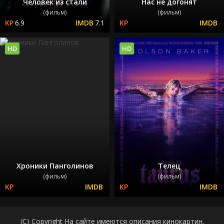
Человек из стали
Нас не догонят
(фильм)
(фильм)
6.9
7.1
HD
HD
Хроники Панголинов
Телец
(фильм)
(фильм)
(C) Copyright На сайте имеются описания кинокартин.