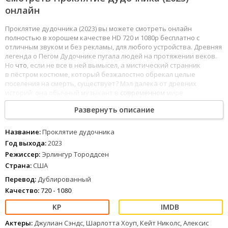
онлайн
Проклятие дудочника (2023) вы можете смотреть онлайн
полностью в хорошем качестве HD 720 и 1080p бесплатно с
отличным звуком и без рекламы, для любого устройства. Древняя
легенда о Пегом Дудочнике пугала людей на протяжении веков.
Но
что
, если не все в ней вымысел, а мистический странник
в пёстром костюме, который безжалостно обрекал целые
поселения на смерть, существует? Мэл далека от древних
историй: она обычный музыкант в
современном
мире
и старается лишь обеспечить свою дочь.
Развернуть описание
1
2
3
4
5
6
7
8
Название:
Проклятие дудочника
Год выхода:
2023
Режиссер:
Эрлингур Тороддсен
Страна:
США
Перевод:
Дублированный
Качество:
720 - 1080
Актеры:
Джулиан Сэндс, Шарлотта Хоуп, Кейт Николс, Алексис