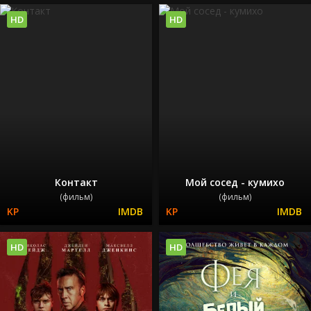
HD
HD
Контакт
Мой сосед - кумихо
(фильм)
(фильм)
HD
HD