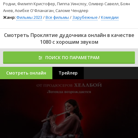
Родни, Филипп Кристофер, Пиппа Уинслоу, Оливер Савелл, Боян
Анев, Аоибхе О'Фланаган, Саломе Чендлер
Жанр:
Фильмы 2023
/
Все фильмы
/
Зарубежные
/
Комедии
Смотреть Проклятие дудочника онлайн в качестве
1080 с хорошим звуком
ПОИСК ПО ПАРАМЕТРАМ
Смотреть онлайн
Трейлер