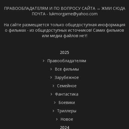
ПРАВООБЛАДАТЕЛЯМ И ПО ВОПРОСУ САЙТА →
ЖМИ СЮДА
ПОЧТА - lukmorgame@yahoo.com
На сайте размещается только общедоступная иноформация
о фильмах - из общедоступных источников! Самих фильмов
или медиа файлов нет!
2025
Правообладателям
Все фильмы
Зарубежное
Семейное
Фантастика
Боевики
Триллеры
Новое
2024