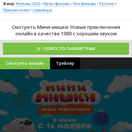
Жанр:
Фильмы 2023
/
Мультфильмы
/
Все фильмы
/
Русские
/
Приключения
/
Семейные
Смотреть Мини-мишки: Новые приключения
онлайн в качестве 1080 с хорошим звуком
ПОИСК ПО ПАРАМЕТРАМ
Смотреть онлайн
Трейлер