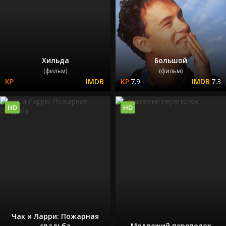
Хильда
Большой
(фильм)
(фильм)
7.9
7.3
HD
HD
Чак и Ларри: Пожарная
свадьба
Медвежий переполох