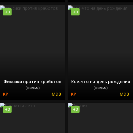
HD
HD
Фиксики против кработов
Кое-что на день рождения
(фильм)
(фильм)
HD
HD