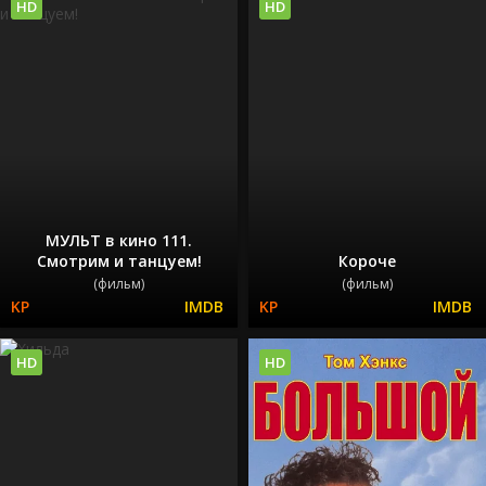
HD
HD
МУЛЬТ в кино 111.
Смотрим и танцуем!
Короче
(фильм)
(фильм)
HD
HD