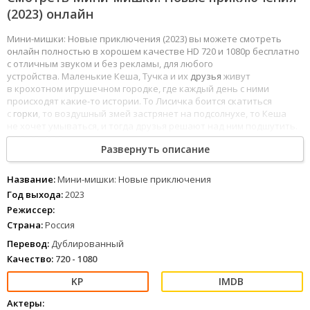
(2023) онлайн
Мини-мишки: Новые приключения (2023) вы можете смотреть
онлайн полностью в хорошем качестве HD 720 и 1080p бесплатно
с отличным звуком и без рекламы, для любого
устройства. Маленькие Кеша, Тучка и их
друзья
живут
в крохотном игрушечном городке, где каждый день с ними
происходят какие-то истории. То Лисичка боится скатиться
с
горки
, то воздушный змей застрянет на подсолнухе, то Кеша
не хочет умываться, и тогда друзья решают над ним подшутить.
1
2
3
4
5
6
7
8
Развернуть описание
Название:
Мини-мишки: Новые приключения
Год выхода:
2023
Режиссер:
Страна:
Россия
Перевод:
Дублированный
Качество:
720 - 1080
Актеры: