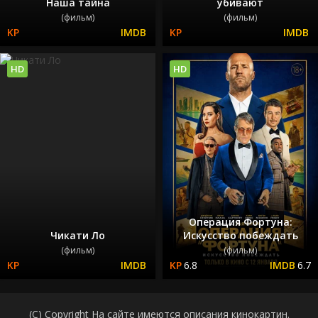
Наша тайна
убивают
(фильм)
(фильм)
HD
HD
Операция Фортуна:
Чикати Ло
Искусство побеждать
(фильм)
(фильм)
6.8
6.7
(C) Copyright На сайте имеются описания кинокартин.