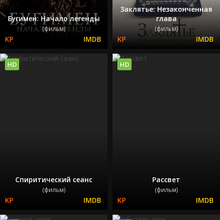
Заклятье: Незаконченная
Бугимен: Начало легенды
глава
(фильм)
(фильм)
HD
HD
Спиритический сеанс
Рассвет
(фильм)
(фильм)