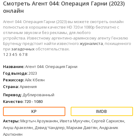
Смотреть Агент 044: Операция Гарни (2023)
онлайн
Агент 044: Операция Гарни (2023) вы можете смотреть онлайн
полностью в хорошем качестве HD 720 и 1080p бесплатно с
отличным звуком и без рекламы, для любого
устройства. Известному аргентино-армянскому агенту Гензелю
Брутенцу предстоит найти известного
журналиста
, похищенного
при
загадочных
обстоятельствах.
1
2
3
4
5
6
7
8
Название:
Агент 044: Операция Гарни
Год выхода:
2023
Режиссер:
Айк Кбеян
Страна:
Армения
Перевод:
Дублированный
Качество:
720 - 1080
Актеры:
Мкртыч Арзуманян, Ивета Мукучян, Сергей Саркисян,
Ануш Аракелян, Дэвид Чандлер, Мариам Давтян, Андраник
Арутюнян