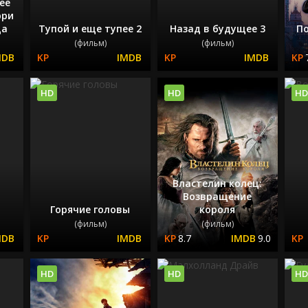
ее
рри
да
Тупой и еще тупее 2
Назад в будущее 3
По
(фильм)
(фильм)
HD
HD
HD
Властелин колец:
Возвращение
Горячие головы
короля
(фильм)
(фильм)
8.7
9.0
HD
HD
HD