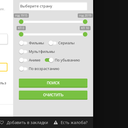
ик.
год 1915
год 2019
КП 0
КП 10
Фильмы
Сериалы
Мультфильмы
Аниме
По убыванию
По возрастанию
рльз
Добавить в закладки
Есть жалоба?