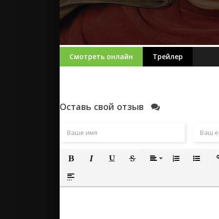
Смотреть онлайн
Трейлер
Оставь свой отзыв
Полужирный
Курсив
Подчеркнутый
Зачеркнутый
Выравнивание
Нумерованный
Маркиро
Вс
Вставка спойлера