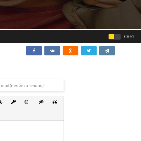
Свет
 список
ванный список
тавить ссылку
Вставить защищенную ссылку
Вставить смайлик
Вставка скрытого текста
Вставка цитаты