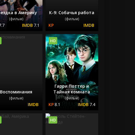
ездка в Америку
К-9: Собачья работа
(фильм)
(фильм)
7.7
7.1
HD
Гарри Поттер и
Воспоминания
Тайная комната
(фильм)
(фильм)
8.1
7.4
HD