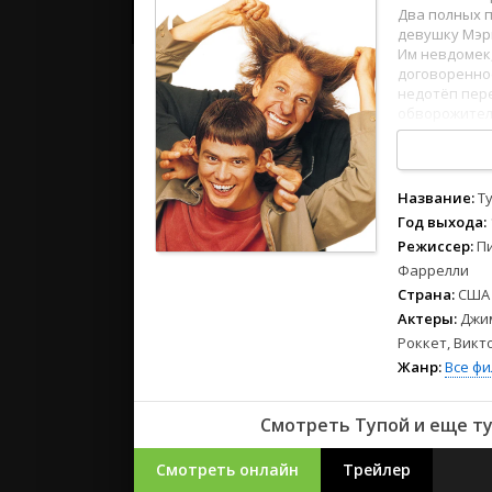
2023
Два полных 
2022
девушку Мэр
Им невдомек,
2021
договореннос
недотёп пере
обворожитель
Русские
СССР
1
2
3
4
5
6
7
8
1
2
3
4
5
6
7
8
Зарубежн
Название:
Т
Год выхода:
Режиссер:
П
Фаррелли
Страна:
США
Актеры:
Джим
Роккет, Викт
Жанр:
Все ф
Смотреть Тупой и еще ту
Смотреть онлайн
Трейлер