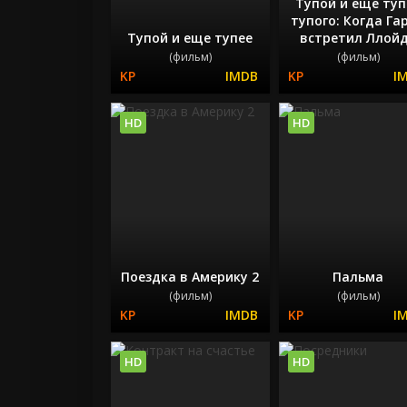
Тупой и еще туп
тупого: Когда Га
Тупой и еще тупее
встретил Ллой
(фильм)
(фильм)
HD
HD
Поездка в Америку 2
Пальма
(фильм)
(фильм)
HD
HD