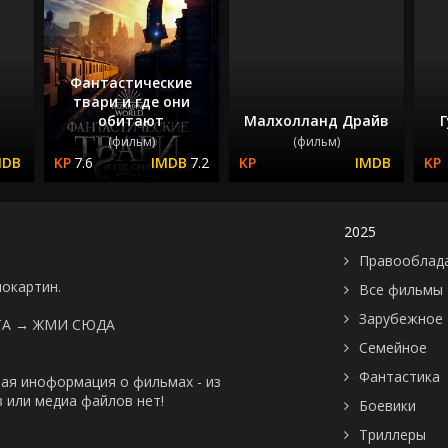
Фантастические
твари и где они
обитают
Малхолланд Драйв
Г
(фильм)
(фильм)
7.6
7.2
2025
Правооблад
нокартин.
Все фильмы
Зарубежное
ТА →
ЖМИ СЮДА
Семейное
Фантастика
ая иноформация о фильмах - из
 или медиа файлов нет!
Боевики
Триллеры