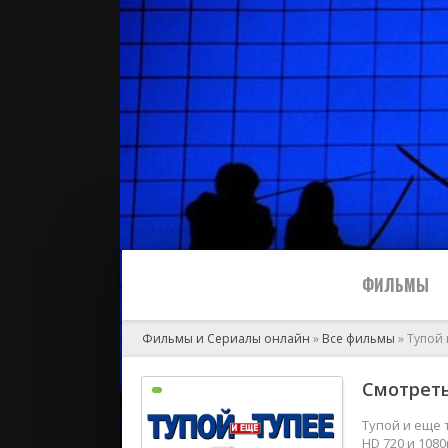
ФИЛЬМЫ
Фильмы и Сериалы онлайн
»
Все фильмы
» Тупой 
Все
Смотреть
2024
Тупой и еще 
HD 720 и 108