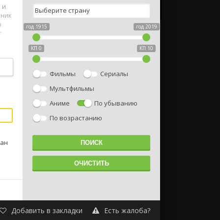
 и
ьник
а
год 1915
год 2019
г
КП 0
КП 10
Фильмы
Сериалы
Мультфильмы
Аниме
По убыванию
По возрастанию
дан
Добавить в закладки
Есть жалоба?