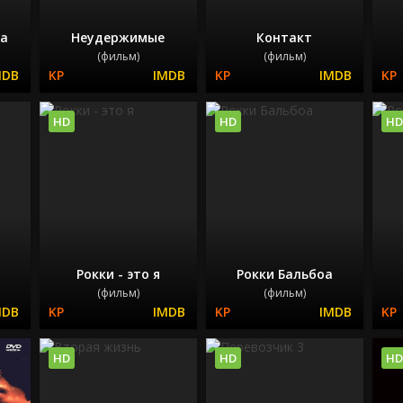
ка
Неудержимые
Контакт
(фильм)
(фильм)
HD
HD
HD
Рокки - это я
Рокки Бальбоа
(фильм)
(фильм)
HD
HD
HD