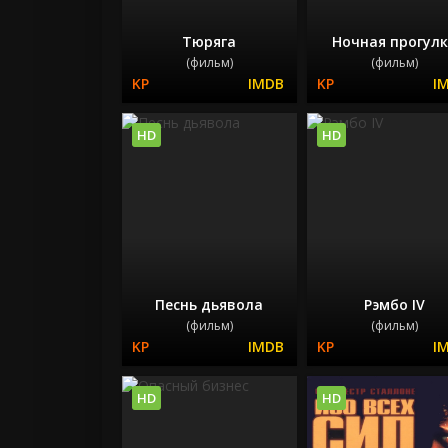
Тюряга
Ночная прогул
(фильм)
(фильм)
HD
HD
Песнь дьявола
Рэмбо IV
(фильм)
(фильм)
HD
HD