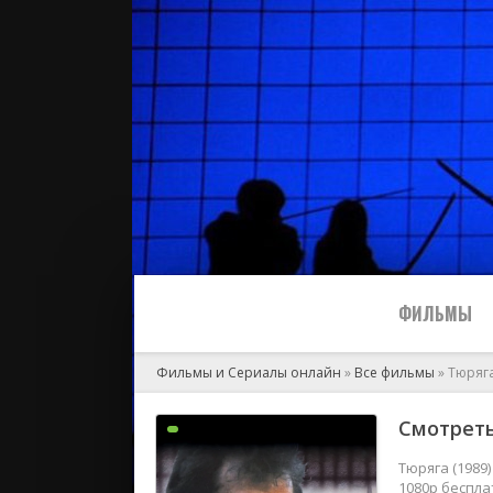
ФИЛЬМЫ
Фильмы и Сериалы онлайн
»
Все фильмы
» Тюряг
Все
Смотреть
2024
Тюряга (1989
1080p беспла