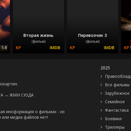
Вторая жизнь
Перевозчик 3
(фильм)
(фильм)
5.8
2025
Правооблад
нокартин.
Все фильмы
Зарубежное
ТА →
ЖМИ СЮДА
Семейное
Фантастика
ая иноформация о фильмах - из
 или медиа файлов нет!
Боевики
Триллеры