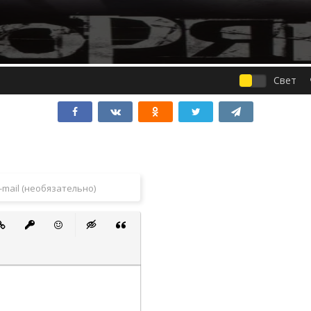
Свет
 список
ванный список
тавить ссылку
Вставить защищенную ссылку
Вставить смайлик
Вставка скрытого текста
Вставка цитаты