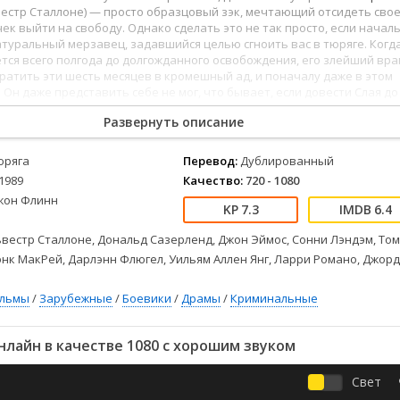
Детективы
2023
Семейные
естр Сталлоне) — просто образцовый зэк, мечтающий отсидеть свое
Детские
2022
Спорт
ек выйти на свободу. Однако сделать это не так просто, если начал
уральный мерзавец, задавшийся целью сгноить вас в тюряге. Когд
Драмы
2021
Триллеры
тся всего полгода до долгожданного освобождения, его злейший вра
Комедии
Ужасы
атить эти шесть месяцев в кромешный ад, и поначалу даже в этом
 Он даже представить себе не мог, что бывает, если довести Слая до
Русские
Фантастика
СССР
Фэнтези
Развернуть описание
ые
Зарубежные
юряга
Перевод:
Дублированный
Фильмы из соцетей
1989
Качество:
720 - 1080
жон Флинн
7.3
6.4
вестр Сталлоне, Дональд Сазерленд, Джон Эймос, Сонни Лэндэм, Том
нк МакРей, Дарлэнн Флюгел, Уильям Аллен Янг, Ларри Романо, Джор
ильмы
/
Зарубежные
/
Боевики
/
Драмы
/
Криминальные
лайн в качестве 1080 с хорошим звуком
Свет