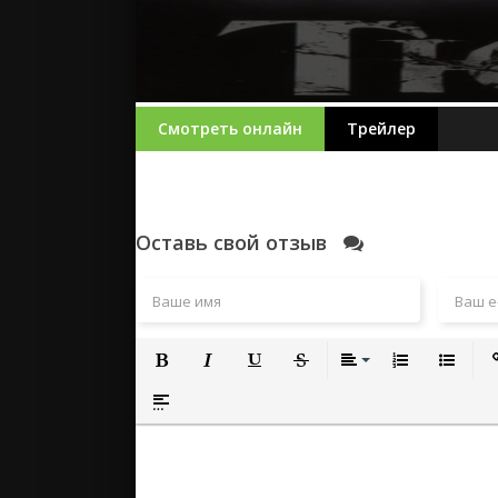
Смотреть онлайн
Трейлер
Оставь свой отзыв
Полужирный
Курсив
Подчеркнутый
Зачеркнутый
Выравнивание
Нумерованный
Маркиро
Вс
Вставка спойлера