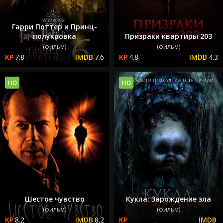
Гарри Поттер и Принц-
полукровка
Призраки квартиры 203
(фильм)
(фильм)
7.8
7.6
4.8
4.3
HD
HD
Шестое чувство
Кукла: Зарождение зла
(фильм)
(фильм)
8.2
8.2