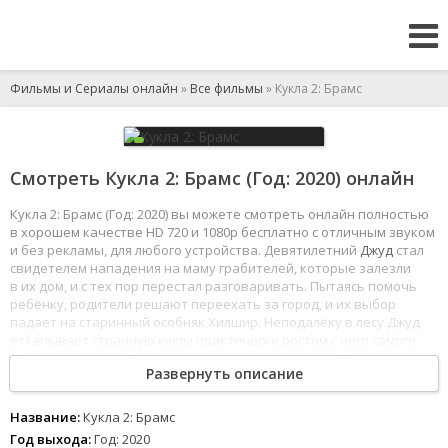
Фильмы и Сериалы онлайн
»
Все фильмы
» Кукла 2: Брамс
Смотреть Кукла 2: Брамс (Год: 2020) онлайн
Кукла 2: Брамс (Год: 2020) вы можете смотреть онлайн полностью
в хорошем качестве HD 720 и 1080p бесплатно с отличным звуком
и без рекламы, для любого устройства. Девятилетний
Джуд
стал
свидетелем нападения на маму грабителей, которые залезли
в их дом, и с тех пор перестал разговаривать. Пытаясь помочь
ребёнку, родители решают переехать за город, и их выбор
падает на старинный особняк Хилшир. Неподалёку в лесу Джуд
откапывает странную куклу практически ростом с него самого.
Мальчик не расстаётся с новым «другом» по имени Брамс
Развернуть описание
и вскоре идёт на поправку. Родители очень рады,
ведь
они не
подозревают, чем обернется эта зловещая дружба.
1
2
3
4
5
6
7
8
Название:
Кукла 2: Брамс
Год выхода:
Год: 2020