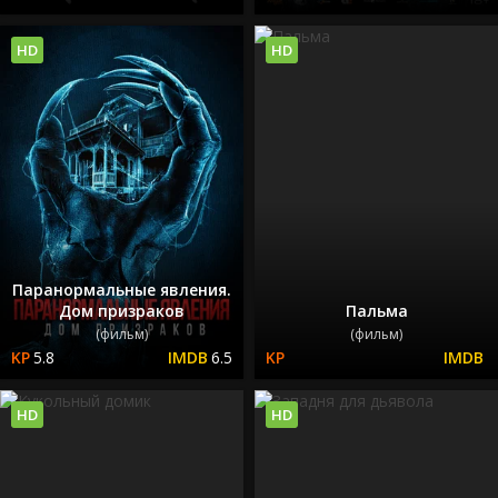
HD
HD
Паранормальные явления.
Дом призраков
Пальма
(фильм)
(фильм)
5.8
6.5
HD
HD