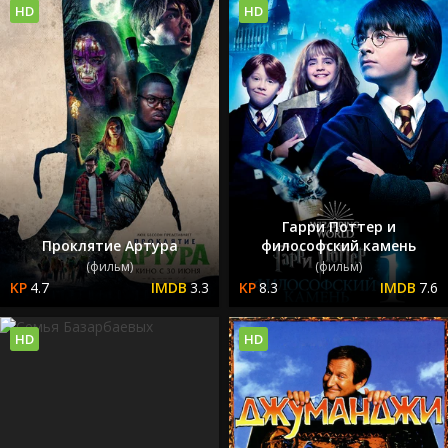
HD
HD
Гарри Поттер и
Проклятие Артура
философский камень
(фильм)
(фильм)
4.7
3.3
8.3
7.6
HD
HD