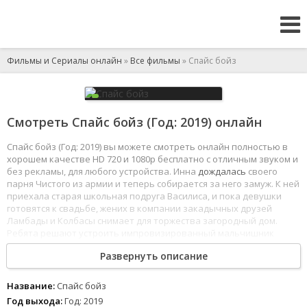
Фильмы и Сериалы онлайн
»
Все фильмы
» Спайс бойз
Смотреть Спайс бойз (Год: 2019) онлайн
Спайс бойз (Год: 2019) вы можете смотреть онлайн полностью в
хорошем качестве HD 720 и 1080p бесплатно с отличным звуком и
без рекламы, для любого устройства. Инна
дождалась
своего
парня Чистого из армии и теперь собирается за него замуж. К ней
приехала старая школьная подруга Василиса, и пока девушки
готовятся к свадьбе, жених в компании закадычных друзей
Ламбады и Колбасы снимает для торжества загородный дом.
Ребята решают устроить импровизированный мальчишник
и даже вызывают стриптизёршу, но в разгар веселья к ним
Развернуть описание
приезжает недовольная Инна. Жених и невеста ссорятся,
мирятся, и вот уже вся компания начинает выпивать вместе.
Но такая вечеринка кажется парням скучной, поэтому втайне
Название:
Спайс бойз
от
девчонок
они употрябляют спайс. Веселье набирает обороты.
Год выхода:
Год: 2019