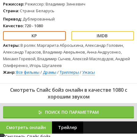
1
2
3
4
5
6
7
8
Режиссер:
Режиссер: Владимир Зинкевич
Страна:
Страна: Беларусь
Перевод:
Дублированный
Качество:
720 - 1080
Актеры:
В ролях: Маргарита Аброськина, Александр Головин,
Александр Тарасов, Владимир Аверьянов, Анна Андрусенко,
Михаил Горевой, Владимир Сычев, Алексей Маслодудов, Андрей
Олиференко, Игорь Шугалеев
Жанр:
Все фильмы
/
Драмы
/
Триллеры
/
Ужасы
Смотреть Спайс бойз онлайн в качестве 1080 с
хорошим звуком
ПОИСК ПО ПАРАМЕТРАМ
Смотреть онлайн
Трейлер