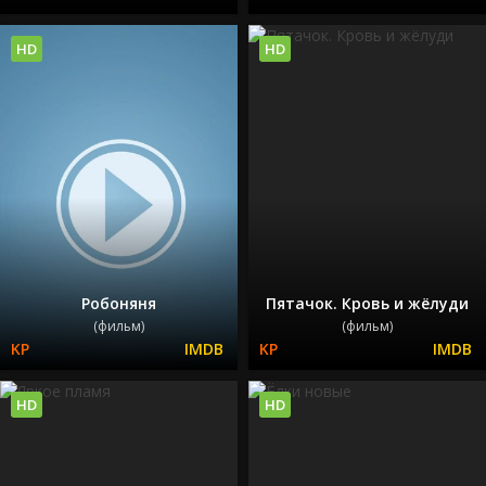
HD
HD
Робоняня
Пятачок. Кровь и жёлуди
(фильм)
(фильм)
HD
HD