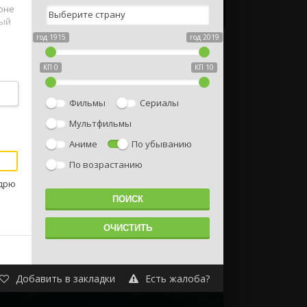
оне
мый
год 1915
год 2019
КП 0
КП 10
шила
щую
Фильмы
Сериалы
Мультфильмы
Аниме
По убыванию
По возрастанию
ндрю
Добавить в закладки
Есть жалоба?