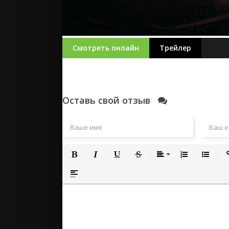
Смотреть онлайн
Трейлер
Оставь свой отзыв
Полужирный
Курсив
Подчеркнутый
Зачеркнутый
Выравнивание
Нумерованный
Маркиро
Вс
Вставка спойлера