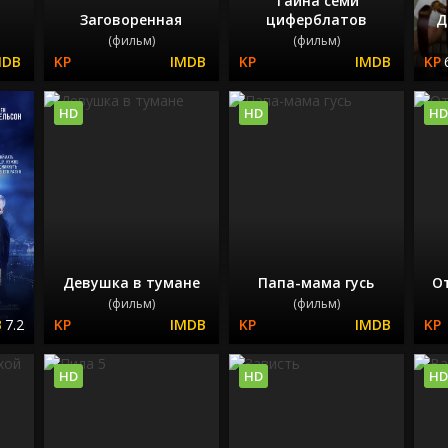
Тайна семи
Заговоренная
циферблатов
Д
(фильм)
(фильм)
HD
HD
HD
Девушка в тумане
Папа-мама гусь
О
(фильм)
(фильм)
7.2
HD
HD
HD