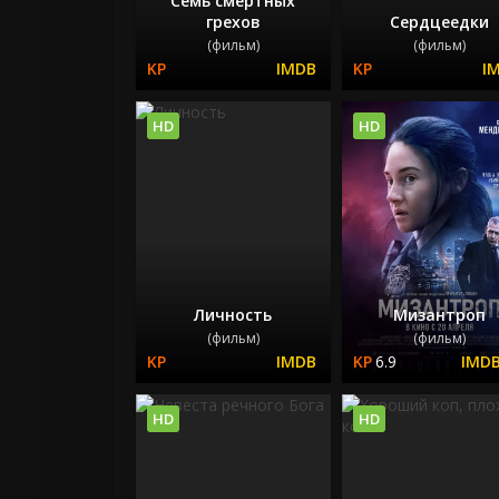
Семь смертных
грехов
Сердцеедки
(фильм)
(фильм)
HD
HD
Личность
Мизантроп
(фильм)
(фильм)
6.9
HD
HD