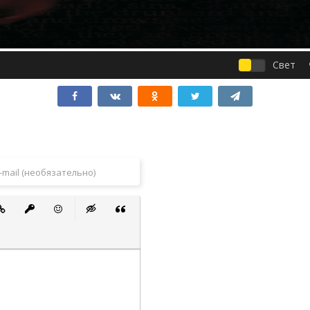
Свет
 список
ванный список
тавить ссылку
Вставить защищенную ссылку
Вставить смайлик
Вставка скрытого текста
Вставка цитаты