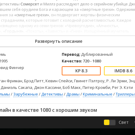
Детективы
2023
Семейные
 Детективы
Сомерсет
и Миллз расследуют дело о серийном убийце Дж
Детские
2022
Спорт
ившем себя орудием Бога и карающем за «смертные грехи». Одержи
ания за
«смертные грехи»
, он подвергает жертвы физическим
Драмы
2021
Триллеры
страданиям, которые готовит с холодной расчетливостью. Каждое
Комедии
Ужасы
священо одному из семи грехов: «Чревоугодие», «Алчность»,
»,
«Гордыня»
, «Похоть», «Зависть» и «Гнев». Изощрённый мучитель
Русские
Фантастика
авляет на месте преступления лишь название греха, который совер
СССР
Фэнтези
Развернуть описание
акже хитроумную зацепку-головоломку, позволяющую найти следую
ые
Зарубежные
емь
Перевод:
Дублированный
Фильмы из соцетей
1995
Качество:
720 - 1080
эвид Финчер
8.3
8.6
ан Фриман, Брэд Питт, Кевин Спейси, Гвинет Пэлтроу, Р. Ли Эрми, Э
 Даниэль Сакапа, Джон Кассини, Боб Макк, Питер Кромби, Рег Э. Кэти
ильмы
/
Зарубежные
/
Детективы
/
Драмы
/
Криминальные
/
Триллеры
айн в качестве 1080 с хорошим звуком
Свет