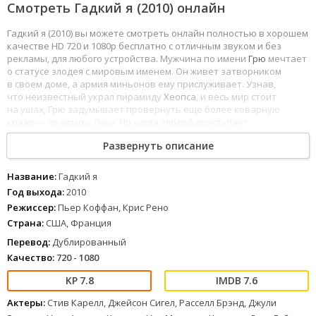
Смотреть Гадкий я (2010) онлайн
Гадкий я (2010) вы можете смотреть онлайн полностью в хорошем
качестве HD 720 и 1080p бесплатно с отличным звуком и без
рекламы, для любого устройства. Мужчина по имени
Грю
мечтает
о статусе злодея с мировым именем. Он живет затворником
в своем доме, а армия миньонов ему прислуживает. Узнав,
что неизвестный украл пирамиду
Хеопса
, и весь мир стоит
на ушах, Грю задумывает провернуть еще более коварную
кражу — похитить Луну. Но когда злодей приступает
к осуществлению своего плана, в его дом попадают три
девочки-
Развернуть описание
сиротки
. Нелюдимый Грю постепенно привязывается
к непоседливым детишкам. Таким образом, в борьбе за звание
суперзлодея герой приобретает настоящих друзей и вместо того,
Название:
Гадкий я
чтобы вредить человечеству, принимается его спасать.
Год выхода:
2010
1
2
3
4
5
6
7
8
Режиссер:
Пьер Коффан, Крис Рено
Страна:
США, Франция
Перевод:
Дублированный
Качество:
720 - 1080
7.8
7.6
Актеры:
Стив Карелл, Джейсон Сигел, Расселл Брэнд, Джули