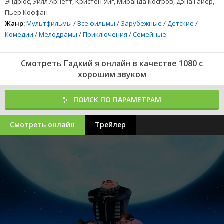
Эндрюс, Уилл Арнетт, Кристен Уиг, Миранда Косгров, Дэна Гайер,
Пьер Коффан
Жанр:
Мультфильмы
/
Все фильмы
/
Зарубежные
/
Детские
/
Комедии
/
Мелодрамы
/
Приключения
/
Семейные
Смотреть Гадкий я онлайн в качестве 1080 с
хорошим звуком
ПОИСК ПО ПАРАМЕТРАМ
Смотреть онлайн
Трейлер