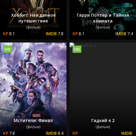
Хоббит: Нежданное
Гарри Поттер и Тайная
путешествие
комната
(фильм)
(фильм)
8.1
7.8
8.1
7.4
HD
HD
Мстители: Финал
Гадкий я 2
(фильм)
(фильм)
7.8
8.4