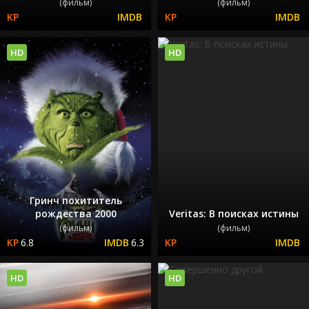
(фильм)
(фильм)
HD
HD
Гринч похититель
рождества 2000
Veritas: В поисках истины
(фильм)
(фильм)
6.8
6.3
HD
HD