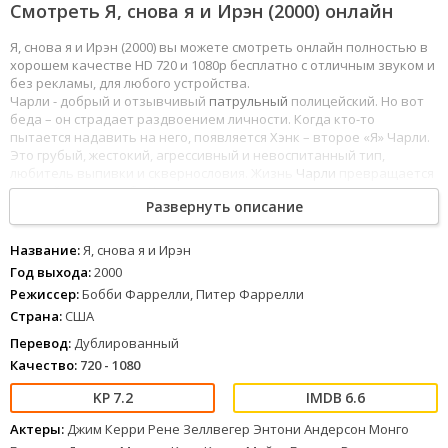
Смотреть Я, снова я и Ирэн (2000) онлайн
Я, снова я и Ирэн (2000) вы можете смотреть онлайн полностью в
хорошем качестве HD 720 и 1080p бесплатно с отличным звуком и
без рекламы, для любого устройства.
Чарли - добрый и отзывчивый
патрульный
полицейский. Но вот
беда – он страдает раздвоением личности. Когда кто-то
пытается надавить на него, появляется Хэнк – второе «Я» Чарли.
Это грубый, жестокий, агрессивный и невоспитанный тип,
любитель выпивки и сквернословия. Жизнь
Чарли
превращается
в сущий кошмар, ибо
Хэнк
всегда появляется не вовремя, и
Развернуть описание
постоянно портит ему жизнь. Только в одном их мнения
совпадают, - они оба влюбляются в Ирен, но кого из них выберет
капризная красавица?
Название:
Я, снова я и Ирэн
Год выхода:
2000
1
2
3
4
5
6
7
8
Режиссер:
Бобби Фаррелли, Питер Фаррелли
Страна:
США
Перевод:
Дублированный
Качество:
720 - 1080
7.2
6.6
Актеры:
Джим Керри Рене Зеллвегер Энтони Андерсон Монго