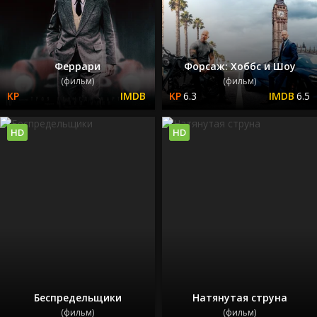
Феррари
Форсаж: Хоббс и Шоу
(фильм)
(фильм)
6.3
6.5
HD
HD
Беспредельщики
Натянутая струна
(фильм)
(фильм)