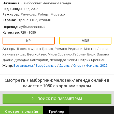
не оставляет. Уже во взрослом возрасте Ламборгини собирает
Название:
Ламборгини: Человек-легенда
неземной красоты спорткар, надеясь обогнать конкурента
Год выхода:
Год: 2022
в лице Энцо Феррари.
Режиссер:
Режиссер: Роберт Мореско
1
2
3
4
5
6
7
8
Страна:
Страна: США, Италия
Перевод:
Дублированный
Качество:
720 - 1080
Актеры:
В ролях: Фрэнк Грилло, Романо Реджани, Маттео Леони,
Ханна ван дер Вестхойзен, Мира Сорвино, Гэбриел Бирн, Элиана
Джонс, Джорджо Кантарини, Леонардо Чекки, Патрик Бреннан
Жанр:
Все фильмы
/
Зарубежные
/
Драмы
/
Спорт
/
Фильмы 2022
Смотреть Ламборгини: Человек-легенда онлайн в
качестве 1080 с хорошим звуком
ПОИСК ПО ПАРАМЕТРАМ
Смотреть онлайн
Трейлер