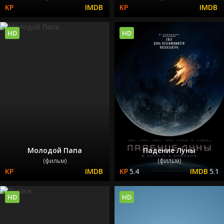
HD
HD
Молодой Папа
Падение Луны
(фильм)
(фильм)
5.4
5.1
HD
HD