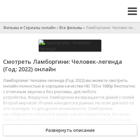
Фильмы и Сериалы онлайн
»
Все фильмы
» Ламборгини: Человек-легенда
Смотреть Ламборгини: Человек-легенда
(Год: 2022) онлайн
Ламборгини: Человек-легенда (Год: 2022) вы можете смотреть
онлайн полностью в хорошем качестве HD 720 и 1080p бесплатно
с отличным звуком и без рекламы, для любого
устройства. Ферруччо Ламборгини возвращается домой с полей
Второй мировой. Италия находится в руинах. Но если для кого-то
это трагедия, то для других возможности. Ламборгини
не собирается копаться в земле, как его мама и папа. Он хочет
собирать спорткары. Всю жизнь он интересовался различными
механизмами и металлическими конструкциями. Молодой
Развернуть описание
человек верит в себя, и ему удается построить успешный бизнес
по конструированию тракторов, но свою мечту Ферруччо