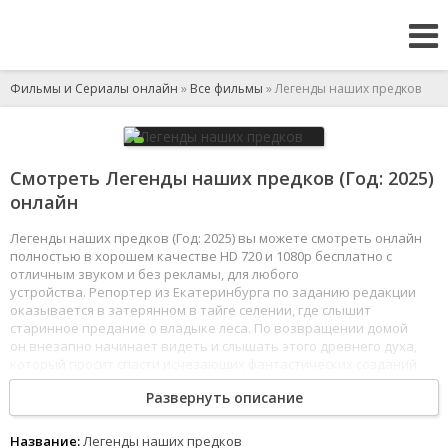
Фильмы и Сериалы онлайн
»
Все фильмы
» Легенды наших предков
Смотреть Легенды наших предков (Год: 2025)
онлайн
Легенды наших предков (Год: 2025) вы можете смотреть онлайн
полностью в хорошем качестве HD 720 и 1080p бесплатно с
отличным звуком и без рекламы, для любого
устройства. Репортер из Екатеринбурга по заданию редакции
оказывается в затерянном в тайге селении, где слышит
старинное предание о владыке леса. По возвращении домой
он внезапно начинает видеть и слышать этого древнего духа,
который просит спасти исчезающих фантастических созданий.
Журналист соглашается, и вместе с 12-летней дочерью,
Развернуть описание
приехавшей к нему на каникулы из Москвы, отправляется в края,
почти не тронутые цивилизацией.
1
2
3
4
5
6
7
8
Название:
Легенды наших предков