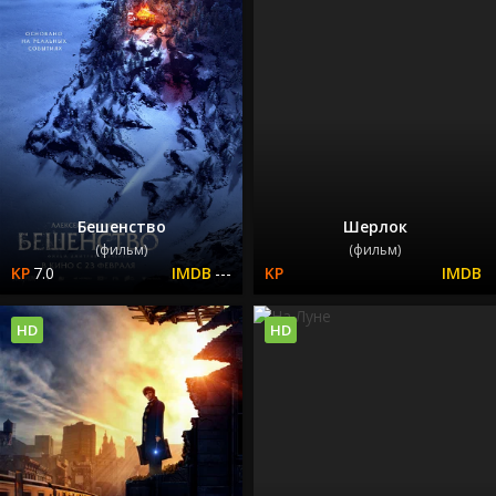
Бешенство
Шерлок
(фильм)
(фильм)
7.0
---
HD
HD