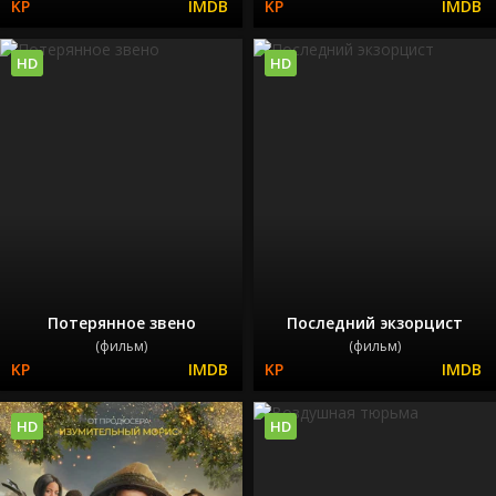
HD
HD
Потерянное звено
Последний экзорцист
(фильм)
(фильм)
HD
HD