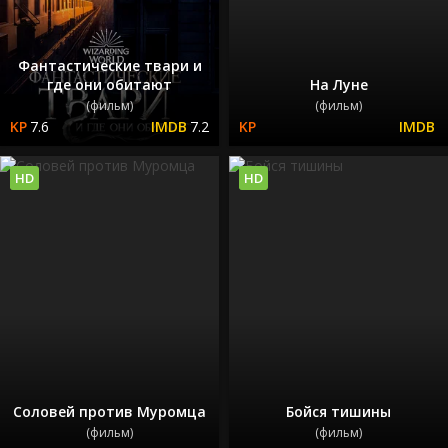
Фантастические твари и
где они обитают
На Луне
(фильм)
(фильм)
7.6
7.2
HD
HD
Соловей против Муромца
Бойся тишины
(фильм)
(фильм)