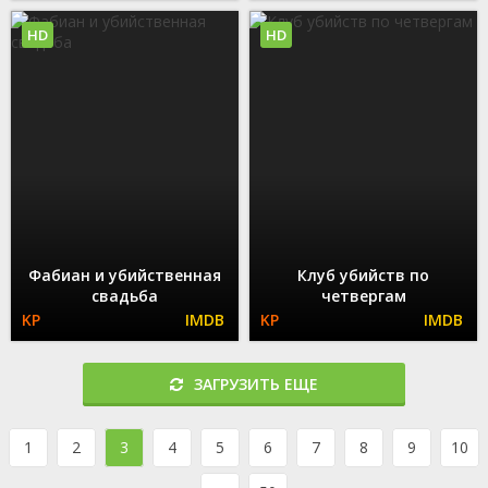
HD
HD
Фабиан и убийственная
Клуб убийств по
свадьба
четвергам
ЗАГРУЗИТЬ ЕЩЕ
1
2
3
4
5
6
7
8
9
10