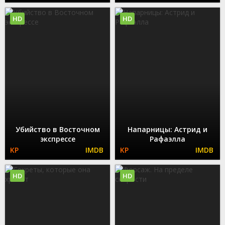
HD
HD
Убийство в Восточном
Напарницы: Астрид и
экспрессе
Рафаэлла
HD
HD