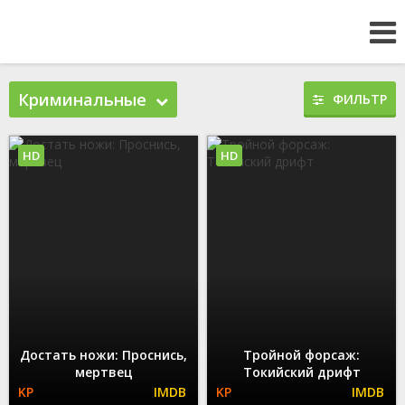
Криминальные
ФИЛЬТР
HD
HD
Достать ножи: Проснись,
Тройной форсаж:
мертвец
Токийский дрифт