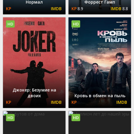
Нормал
Форрест Гамп
8.9
8.8
HD
HD
Джокер: Безумие на
двоих
Кровь в обмен на пыль
HD
HD