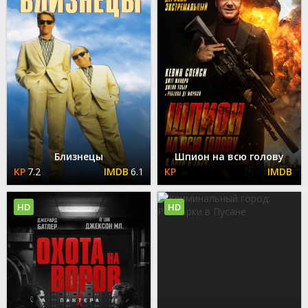
Близнецы
Шпион на всю голову
7.2
6.1
HD
HD