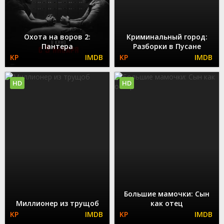
Охота на воров 2:
Криминальный город:
Пантера
Разборки в Пусане
HD
HD
Большие мамочки: Сын
Миллионер из трущоб
как отец