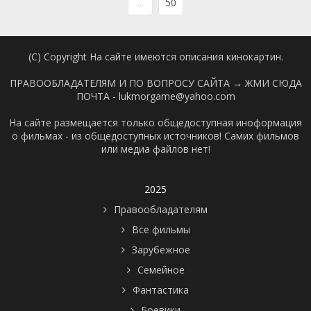
...
50
(C) Copyright На сайте имеются описания кинокартин.
ПРАВООБЛАДАТЕЛЯМ И ПО ВОПРОСУ САЙТА →
ЖМИ СЮДА
ПОЧТА - lukmorgame@yahoo.com
На сайте размещается только общедоступная иноформация
о фильмах - из общедоступных источников! Самих фильмов
или медиа файлов нет!
2025
Правообладателям
Все фильмы
Зарубежное
Семейное
Фантастика
Боевики