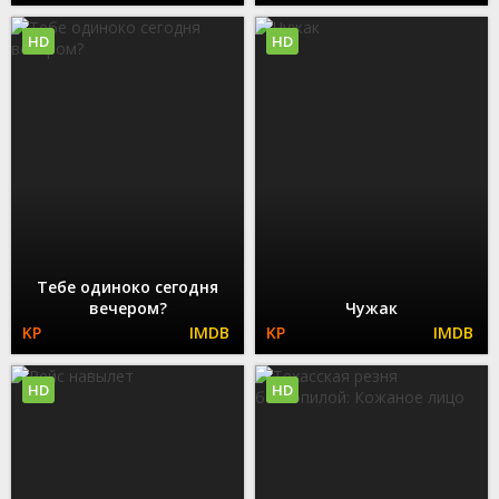
HD
HD
Тебе одиноко сегодня
вечером?
Чужак
HD
HD