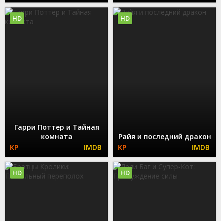
HD
HD
Гарри Поттер и Тайная
комната
Райя и последний дракон
HD
HD