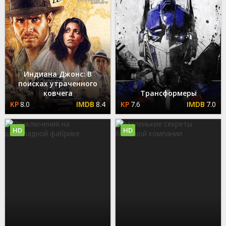
Индиана Джонс: В
поисках утраченного
ковчега
Трансформеры
8.0
8.4
7.6
7.0
HD
HD