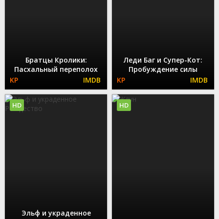
Братцы Кролики:
Леди Баг и Супер-Кот:
Пасхальный переполох
Пробуждение силы
HD
HD
Эльф и украденное