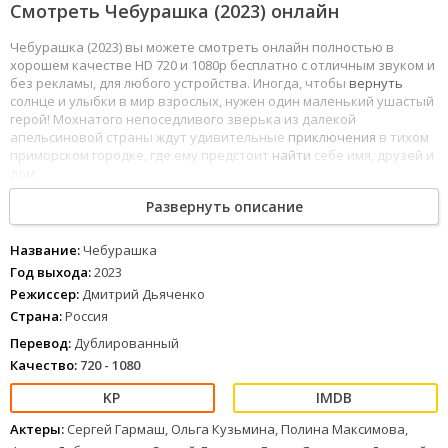
Смотреть Чебурашка (2023) онлайн
Чебурашка (2023) вы можете смотреть онлайн полностью в
хорошем качестве HD 720 и 1080p бесплатно с отличным звуком и
без рекламы, для любого устройства. Иногда, чтобы
вернуть
солнце и улыбки в мир взрослых, нужен один маленький ушастый
герой! Мохнатого непоседливого зверька из далекой
апельсиновой страны ждут удивительные
приключения
в тихом
приморском городке, где ему предстоит
найти
себе имя, друзей и
дом.
1
2
3
4
5
6
7
8
Развернуть описание
Название:
Чебурашка
Год выхода:
2023
Режиссер:
Дмитрий Дьяченко
Страна:
Россия
Перевод:
Дублированный
Качество:
720 - 1080
Актеры:
Сергей Гармаш, Ольга Кузьмина, Полина Максимова,