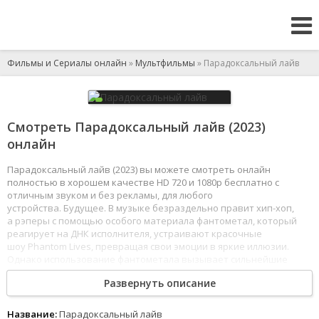
Фильмы и Сериалы онлайн
»
Мультфильмы
» Парадоксальный лайв
Смотреть Парадоксальный лайв (2023)
онлайн
Парадоксальный лайв (2023) вы можете смотреть онлайн
полностью в хорошем качестве HD 720 и 1080p бесплатно с
отличным звуком и без рекламы, для любого
устройства. Будущее. В музыке безраздельно правит хип-хоп,
а рэперы с помощью особого материала фантометал, который
реагирует на ДНК исполнителя, устраивают красочные
шоу Phantom Lives, превращая свои эмоции в яркие иллюзии.
Однако использование фантометала вызывает сильнейшие
переживания прошлых жизненных травм и болезненные
Развернуть описание
воспоминания, что приводит к так называемым ловушечным
реакциям. В зависимости от силы эмоций артиста, эти реакции
могут ощутимо влиять на психику.
Название:
Парадоксальный лайв