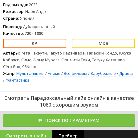
Спустя 10 лет после закрытия легендарный клуб «Парадокс»
Год выхода:
2023
вновь открывает двери и объявляет о начале нового конкурса
Режиссер:
Наоя Андо
Phantom Live под названием Paradox Live. На кону 10 миллиардов
Страна:
Япония
иен, а бороться за приз будут четыре известные рэп-группы.
1
2
3
4
5
6
7
8
Перевод:
Дублированный
Качество:
720 - 1080
Актеры:
Рёта Такэути, Гакуто Кадзивара, Такаюки Кондо, Юсукэ
Кобаяси, Сима, Аюму Мурасэ, Сюнъити Токи, Тасуку Хатанака,
Сёго Яно, 96Neko
Жанр:
Мультфильмы
/
Аниме
/
Все фильмы
/
Зарубежные
/
Драмы
/
Фантастика
Смотреть Парадоксальный лайв онлайн в качестве
1080 с хорошим звуком
ПОИСК ПО ПАРАМЕТРАМ
Смотреть онлайн
Трейлер