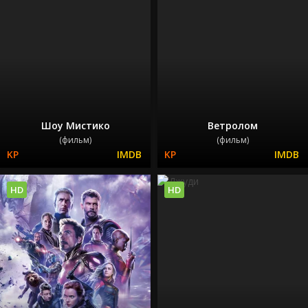
Шоу Мистико
Ветролом
(фильм)
(фильм)
HD
HD