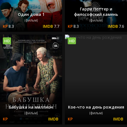
Гарри Поттер и
Один дома 1
философский камень
(фильм)
(фильм)
8.3
7.7
8.3
7.6
HD
HD
Бабушка на миллион
Кое-что на день рождения
(фильм)
(фильм)