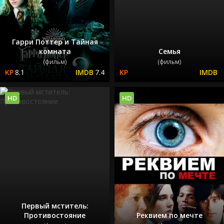
Гарри Поттер и Тайная
комната
Семья
(фильм)
(фильм)
8.1
7.4
HD
HD
Первый мститель:
Противостояние
Реквием по мечте