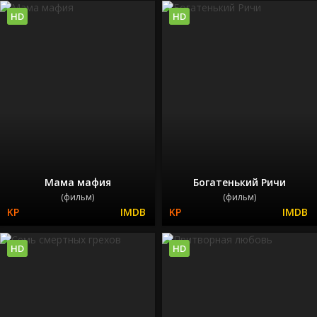
HD
HD
Мама мафия
Богатенький Ричи
(фильм)
(фильм)
HD
HD