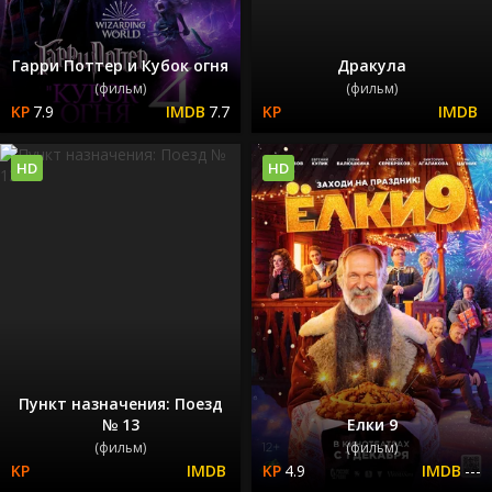
Гарри Поттер и Кубок огня
Дракула
(фильм)
(фильм)
7.9
7.7
HD
HD
Пункт назначения: Поезд
№ 13
Елки 9
(фильм)
(фильм)
4.9
---