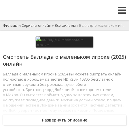
Фильмы и Сериалы онлайн
»
Все фильмы
» Баллада о маленьком игроке
Смотреть Баллада о маленьком игроке (2025)
онлайн
Баллада о маленьком игроке (2025) вы можете смотреть онлайн
полностью в хорошем качестве HD 720 и 1080p бесплатно с
отличным звуком и без рекламы, для любого
устройства. Британец лорд Дойл живёт в шикарном отеле
в Макао. Он пытается поймать удачу за карточным столом,
но спускает последние деньги. Мужчина должен отелю, по делу
о мошенничестве в Лондоне за ним охотится частный детектив,
но Дойл уверен - вот-вот ему повезёт в казино. Последнюю
надежду он видит в женщине Дао Мин, которая кредитует
Развернуть описание
проигравшихся игроков, но она загадочно исчезает.
1
2
3
4
5
6
7
8