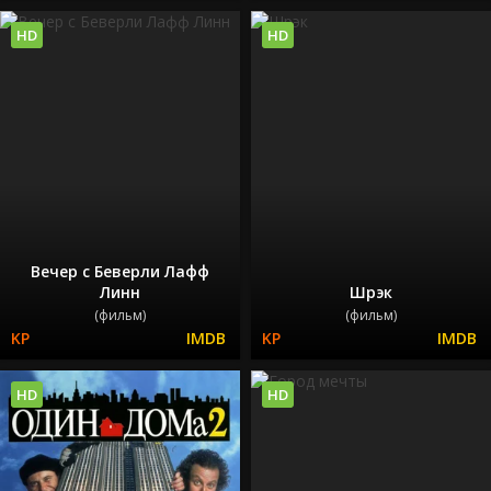
HD
HD
Вечер с Беверли Лафф
Линн
Шрэк
(фильм)
(фильм)
HD
HD