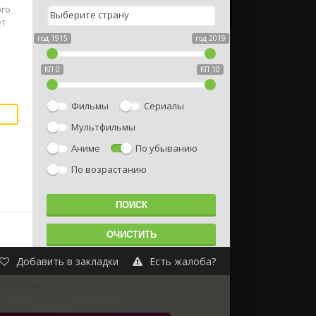
ого
ет
год 1915
год 2019
КП 0
КП 10
Фильмы
Сериалы
Мультфильмы
Аниме
По убыванию
По возрастанию
Добавить в закладки
Есть жалоба?