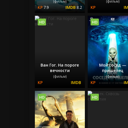
(фильм)
(фильм)
7.9
8.2
HD
HD
Ван Гог. На пороге
Мой сосед —
вечности
пришелец
(фильм)
(фильм)
HD
HD