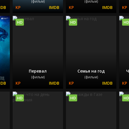
(фильм)
(фильм)
HD
HD
HD
Перевал
Семья на год
Ч
(фильм)
(фильм)
HD
HD
HD