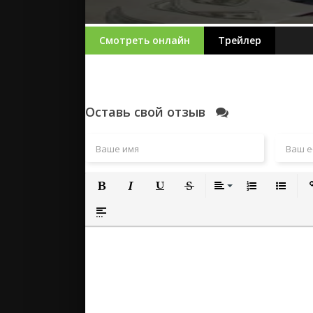
Смотреть онлайн
Трейлер
Оставь свой отзыв
Полужирный
Курсив
Подчеркнутый
Зачеркнутый
Выравнивание
Нумерованный
Маркиро
Вс
Вставка спойлера