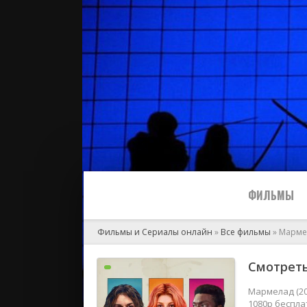
ФИЛЬМЫ
Фильмы и Сериалы онлайн
»
Все фильмы
» Марме
Все
Смотреть
2024
Мармелад (20
1080p беспла