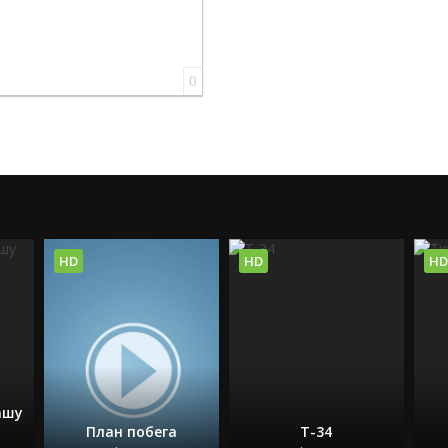
0
HD
HD
HD
ашу
План побега
Т-34