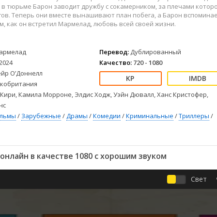
Детективы
2023
Семейные
в тюрьме Барон заводит дружбу с сокамерником, за плечами котор
Детские
2022
Спорт
ов. Теперь они вместе вынашивают план побега, а Барон вспомина
м, как он встретил Мармелад, любовь всей своей жизни.
Драмы
2021
Триллеры
Комедии
Ужасы
Русские
Фантастика
армелад
Перевод:
Дублированный
2024
Качество:
720 - 1080
СССР
Фэнтези
ейр О’Доннелл
ые
Зарубежные
кобритания
Фильмы из соцетей
Кири, Камила Морроне, Элдис Ходж, Уэйн Дювалл, Ханс Кристофер,
нс
ильмы
/
Зарубежные
/
Драмы
/
Комедии
/
Криминальные
/
Триллеры
/
нлайн в качестве 1080 с хорошим звуком
Свет