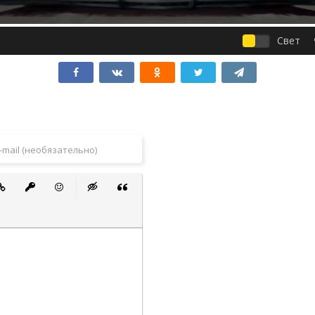
Свет
 список
ванный список
тавить ссылку
Вставить защищенную ссылку
Вставить смайлик
Вставка скрытого текста
Вставка цитаты