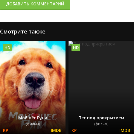
ДОБАВИТЬ КОММЕНТАРИЙ
Смотрите также
HD
HD
Мой пёс Руни
Пес под прикрытием
(фильм)
(фильм)