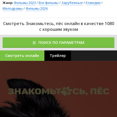
Жанр:
Фильмы 2023
/
Все фильмы
/
Зарубежные
/
Комедии
/
Мелодрамы
/
Фильмы 2024
Смотреть Знакомьтесь, пёс онлайн в качестве 1080
с хорошим звуком
ПОИСК ПО ПАРАМЕТРАМ
Смотреть онлайн
Трейлер