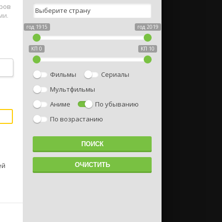
еров
ми.
год 1915
год 2019
КП 0
КП 10
Фильмы
Сериалы
Мультфильмы
Аниме
По убыванию
По возрастанию
ей