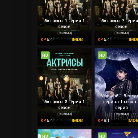
Актрисы 1 серия 1
Актрисы 7 серия
сезон
сезон
(фильм)
(фильм)
6.4
---
6.4
HD
HD
Уэнсдэй | Венсд
Актрисы 8 серия 1
сериал 1 сезон 
сезон
серия
(фильм)
(фильм)
6.4
---
8.1
HD
HD