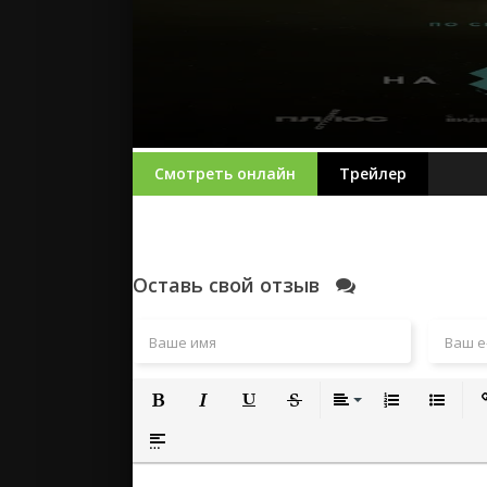
Смотреть онлайн
Трейлер
Оставь свой отзыв
Полужирный
Курсив
Подчеркнутый
Зачеркнутый
Выравнивание
Нумерованный
Маркиро
Вс
Вставка спойлера