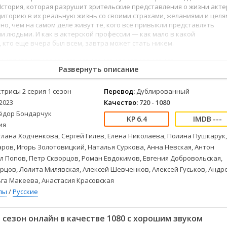
Детективы
2023
Семейные
История, которая разрушит зрительские представления о жизни акт
Детские
2022
Спорт
диторию в их реальную жизнь со своими страхами, желаниями и целя
но, чем на самом деле живут те, кого все привыкли представлять
Драмы
2021
Триллеры
 людьми. И как в актерской профессии — как мало в какой
Комедии
Ужасы
, кто еще вчера был всем, завтра может стать никем.
Русские
Фантастика
6
177
178
179
180
181
182
183
184
185
186
187
188
189
190
СССР
Фэнтези
Развернуть описание
ые
Зарубежные
ктрисы 2 серия 1 сезон
Перевод:
Дублированный
Фильмы из соцетей
2023
Качество:
720 - 1080
ёдор Бондарчук
6.4
---
ия
лана Ходченкова, Сергей Гилев, Елена Николаева, Полина Пушкарук,
ров, Игорь Золотовицкий, Наталья Суркова, Анна Невская, Антон
л Попов, Петр Скворцов, Роман Евдокимов, Евгения Добровольская,
цов, Лолита Милявская, Алексей Шевченков, Алексей Гуськов, Андр
га Макеева, Анастасия Красовская
лы
/
Русские
 сезон онлайн в качестве 1080 с хорошим звуком