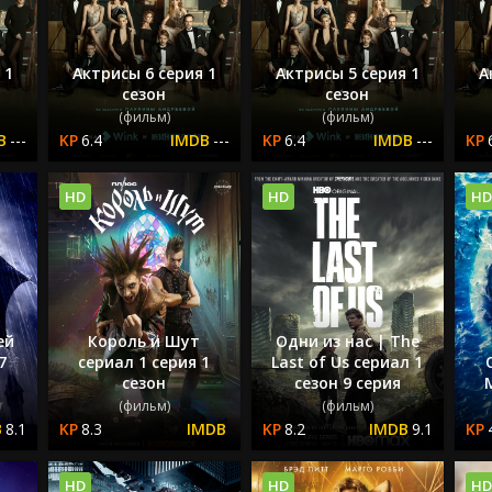
 1
Актрисы 6 серия 1
Актрисы 5 серия 1
А
сезон
сезон
(фильм)
(фильм)
---
6.4
---
6.4
---
HD
HD
HD
ей
Король и Шут
Одни из нас | The
7
сериал 1 серия 1
Last of Us сериал 1
сезон
сезон 9 серия
(фильм)
(фильм)
8.1
8.3
8.2
9.1
HD
HD
HD