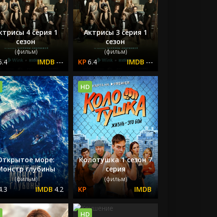
ктрисы 4 серия 1
Актрисы 3 серия 1
сезон
сезон
(фильм)
(фильм)
6.4
---
6.4
---
HD
Открытое море:
Колотушка 1 сезон 7
Монстр глубины
серия
(фильм)
(фильм)
4.3
4.2
HD