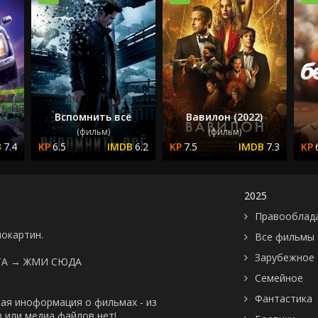
Вспомнить всё
Вавилон (2022)
(фильм)
(фильм)
7.4
6.5
6.2
7.5
7.3
2025
Правооблад
нокартин.
Все фильмы
Зарубежное
ТА →
ЖМИ СЮДА
Семейное
Фантастика
ая иноформация о фильмах - из
 или медиа файлов нет!