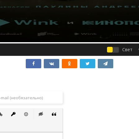
Свет
 список
ванный список
тавить ссылку
Вставить защищенную ссылку
Вставить смайлик
Вставка скрытого текста
Вставка цитаты