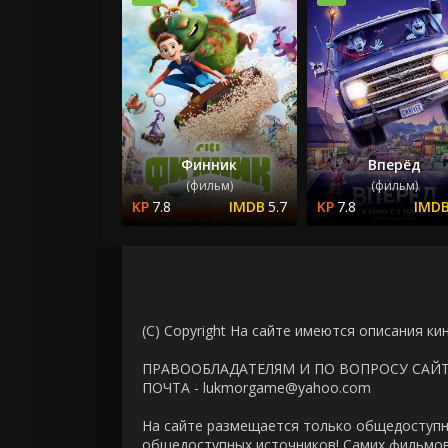
Финник
Вперёд
(фильм)
(фильм)
7.8
5.7
7.8
(C) Copyright На сайте имеются описания ки
ПРАВООБЛАДАТЕЛЯМ И ПО ВОПРОСУ САЙ
ПОЧТА - lukmorgame@yahoo.com
На сайте размещается только общедоступн
общедоступных источников! Самих фильмов