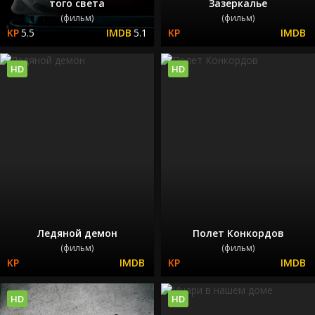
того света
Зазеркалье
(фильм)
(фильм)
5.5
5.1
HD
HD
Ледяной демон
Полет Конкордов
(фильм)
(фильм)
HD
HD