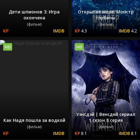
Дети шпионов 3: Игра
Открытое море: Монстр
окончена
глубины
(фильм)
(фильм)
4.3
4.2
HD
HD
Уэнсдэй | Венсдей сериал
Как Надя пошла за водкой
1 сезон 8 серия
(фильм)
(фильм)
8.1
8.1