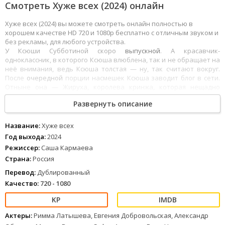
Смотреть Хуже всех (2024) онлайн
Хуже всех (2024) вы можете смотреть онлайн полностью в
хорошем качестве HD 720 и 1080p бесплатно с отличным звуком и
без рекламы, для любого устройства.
У Ксюши Субботиной скоро
выпускной
. А красавчик-
одноклассник, в которого Ксюша влюблена, так и не обращает на
неё внимания, ведь Ксюша толстая — ну, так считают вокруг.
После
очередной
порции насмешек Ксюша заводит блог в сети.
Отныне она — Жируха, королева кринжа, которая нещадно
стебёт сама себя, а заодно и весь мир. Слава приходит быстро:
Развернуть описание
сначала это прикольно, потом ещё прикольнее, а что дальше?
1
2
3
4
5
6
7
8
Название:
Хуже всех
Год выхода:
2024
Режиссер:
Саша Кармаева
Страна:
Россия
Перевод:
Дублированный
Качество:
720 - 1080
Актеры:
Римма Латышева, Евгения Добровольская, Александр