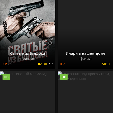
Святые из Бундока
Инари в нашем доме
(фильм)
(фильм)
7.9
7.7
HD
HD